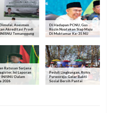
Dimulai, Asesmen
Di Hadapan PCNU, Gus
an Akreditasi Prodi
Rozin Nyatakan Siap Maju
 INISNU Temanggung
Di Muktamar Ke-35 NU
an Ratusan Sarjana
gister, Ini Laporan
Peduli Lingkungan, Rohis
r INISNU Dalam
Purworejo Gelar Bakti
a 2026
Sosial Bersih Pantai