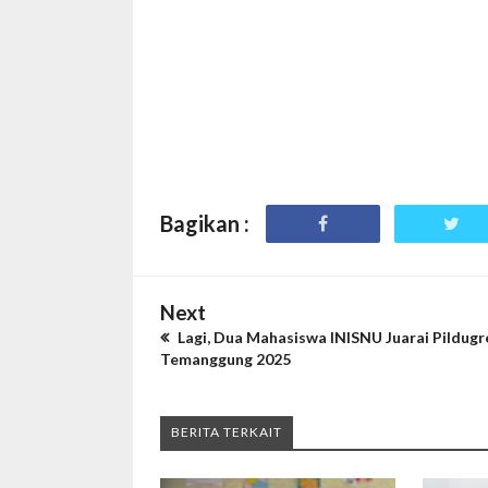
Bagikan :
Next
Lagi, Dua Mahasiswa INISNU Juarai Pildugr
Temanggung 2025
BERITA TERKAIT