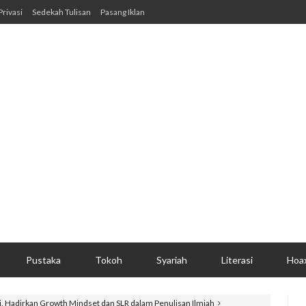
Privasi
Sedekah Tulisan
Pasang Iklan
Pustaka
Tokoh
Syariah
Literasi
Hoa
si, Hadirkan Growth Mindset dan SLR dalam Penulisan Ilmiah