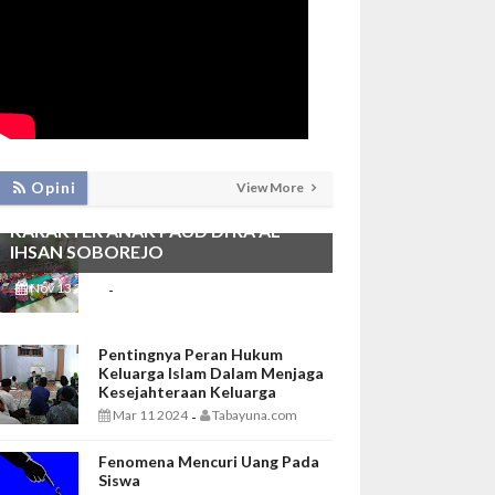
PEMBIASAAN SHALAT DHUHA DAN
Opini
View More
MENGAJI SEBAGAI FONDASI
KARAKTER ANAK PAUD DI RA AL
IHSAN SOBOREJO
Nov 13 2025
Tabayuna.com
-
Pentingnya Peran Hukum
Keluarga Islam Dalam Menjaga
Kesejahteraan Keluarga
Mar 11 2024
Tabayuna.com
-
Fenomena Mencuri Uang Pada
Siswa