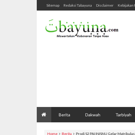
Sitemap
Redaksi Tabayuna
Disclaimer
Kebijakan 
Berita
Dakwah
Tarbiyah
Home
Berita
Prodi S2 PAI INISNU Gelar Matrikula