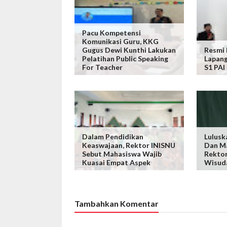
Pacu Kompetensi
Komunikasi Guru, KKG
Gugus Dewi Kunthi Lakukan
Resmi 
Pelatihan Public Speaking
Lapang
For Teacher
S1 PAI
Dalam Pendidikan
Lulusk
Keaswajaan, Rektor INISNU
Dan Ma
Sebut Mahasiswa Wajib
Rekto
Kuasai Empat Aspek
Wisud
Tambahkan Komentar