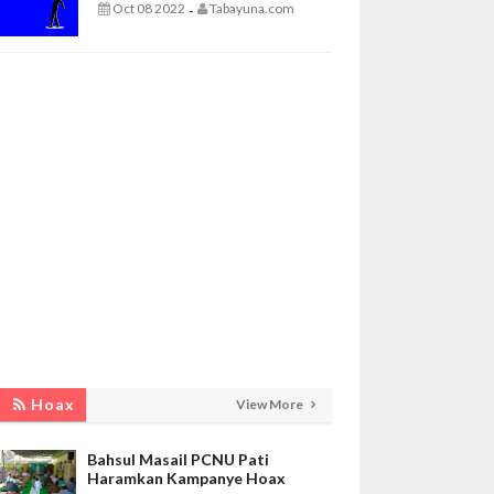
Oct 08 2022
Tabayuna.com
-
Hoax
View More
Bahsul Masail PCNU Pati
Haramkan Kampanye Hoax