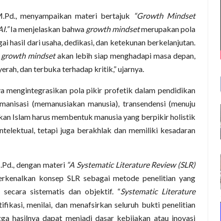
M.Pd., menyampaikan materi bertajuk
“Growth Mindset
I.”
Ia menjelaskan bahwa
growth mindset
merupakan pola
 hasil dari usaha, dedikasi, dan ketekunan berkelanjutan.
i
growth mindset
akan lebih siap menghadapi masa depan,
ah, dan terbuka terhadap kritik,” ujarnya.
ya mengintegrasikan pola pikir profetik dalam pendidikan
manisasi (memanusiakan manusia), transendensi (menuju
ikan Islam harus membentuk manusia yang berpikir holistik
intelektual, tetapi juga berakhlak dan memiliki kesadaran
M.Pd., dengan materi
“A Systematic Literature Review (SLR)
kenalkan konsep SLR sebagai metode penelitian yang
 secara sistematis dan objektif. “
Systematic Literature
fikasi, menilai, dan menafsirkan seluruh bukti penelitian
ga hasilnya dapat menjadi dasar kebijakan atau inovasi