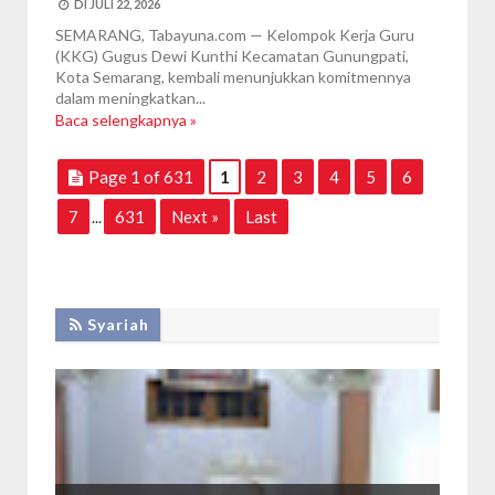
DI
JULI 22, 2026
SEMARANG, Tabayuna.com — Kelompok Kerja Guru
(KKG) Gugus Dewi Kunthi Kecamatan Gunungpati,
Kota Semarang, kembali menunjukkan komitmennya
dalam meningkatkan...
Baca selengkapnya »
Page 1 of 631
1
2
3
4
5
6
7
631
Next »
Last
...
Syariah