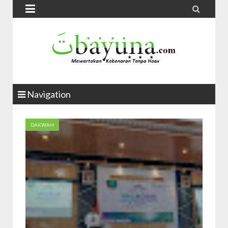


Navigation
DAKWAH