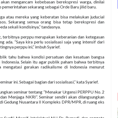
 akan mengancam kebebasan berekspresi warga, dinilai
 pemerintahan sekarang sebagai Orde Baru jilid baru.
ga atau mereka yang keberatan bisa melakukan juducial
os. Sekarang semua orang bisa tetap berekspresi dan
eda sekali kondisinya,” tandasnya.
t, terbitnya perppu merupakan keberanian dan ketegasan
da. “Saya kira perlu sosialisasi saja yang intensif dari
ingnya perppu ini,” imbuh Syarief.
publik tahu bahwa kondisi persatuan dan kesatuan bangsa
 Indonesia. Selain itu agar publik paham bahwa terbitnya
mengatasi gerakan radikalisme di Indonesia menurut
inar ini. Sebagai bagian dari sosialisasi,” kata Syarief.
sungkan seminar tentang “Menakar Urgensi PERPPU No. 2
dan Menjaga NKRI”. Seminar sendiri akan dilangsungkan
B di Gedung Nusantara II Kompleks DPR/MPR, di ruang eks
 Syafii Maarif, intelektual NU Dr. Rumadi, dan anggota