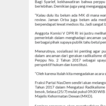
Bagi Syarief, kekhawatiran bahwa perppu
berlebihan. Demikian juga yang menganggap
“Kalau dulu itu belum ada MK di mana war
review. Jaman Orba juga belum ada meds
berpendapat lewat medsos itu. Jadi sangat b
Anggota Komisi V DPR RI ini justru meliha
pemerintah dalam menghadapi ancaman yang a
berbagai pihak supaya publik tahu betul pent
Menurutnya, sosialisasi ini penting agar 
dalam ancaman dari gerakan radikalisme di
Perppu No. 2 Tahun 2017 sebagai upaya 
perspektif hukum dan konstitusi.
“Oleh karena itulah kita mengadakan acara sem
Fraksi Partai NasDem sendiri akan melang
Tahun 2017 dalam Mengatasi Radikalisme 
besok, Selasa (25/7) mulai pukul 09.00 WI
Majelis Kehormatan Dewan (MKD).
Seminar renananya akan menghadirkan Buya