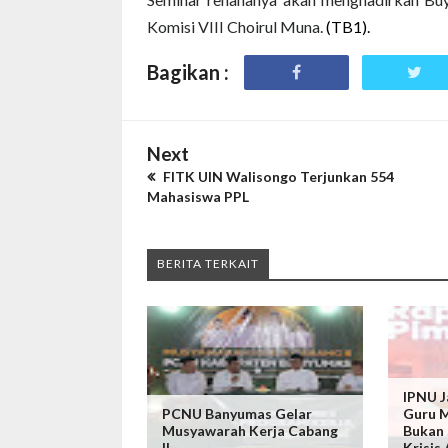
Komisi VIII Choirul Muna.
(TB1).
Bagikan :
Next
FITK UIN Walisongo Terjunkan 554
Mahasiswa PPL
BERITA TERKAIT
IPNU J
PCNU Banyumas Gelar
Guru M
Musyawarah Kerja Cabang
Bukan 
II
Krisis