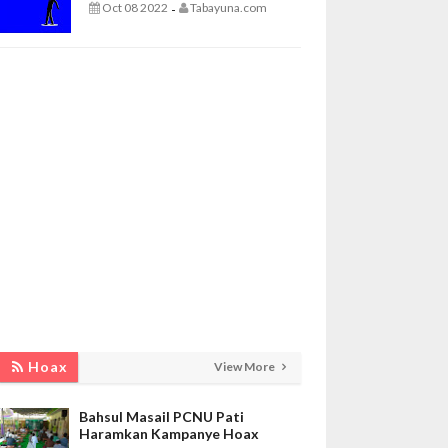
Oct 08 2022
Tabayuna.com
-
Hoax
View More
Bahsul Masail PCNU Pati
Haramkan Kampanye Hoax