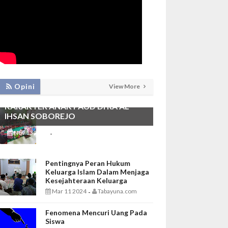
PEMBIASAAN SHALAT DHUHA DAN
Opini
View More
MENGAJI SEBAGAI FONDASI
KARAKTER ANAK PAUD DI RA AL
IHSAN SOBOREJO
Nov 13 2025
Tabayuna.com
-
Pentingnya Peran Hukum
Keluarga Islam Dalam Menjaga
Kesejahteraan Keluarga
Mar 11 2024
Tabayuna.com
-
Fenomena Mencuri Uang Pada
Siswa