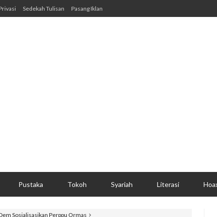
Privasi
Sedekah Tulisan
Pasang Iklan
Pustaka
Tokoh
Syariah
Literasi
Hoa
sDem Sosialisasikan Perppu Ormas