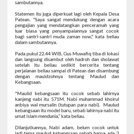
sambutannya.
Statemen itu juga diperkuat lagi oleh Kepala Desa
Patean. "Saya sangat mendukung dengan acara
pengajian yang mendatangkan penceramah yang
luar biasa yang penyampaiannya sangat cocok
bagi santri-santri muda zaman now," kata beliau
dalam sambutannya.
Pada pukul 22.44 WIB, Gus Muwafiq tiba di lokasi
dan langsung disambut oleh hadroh dan sholawat
setelah itu beliau sedikit bercerita tentang
perjalanan beliau sampai di Patean dan disambung
dengan mauidzohnya tentang Maulud dan
Kebangsaan.
"Maulid kebangsaan itu cocok sebab lahirnya
kanjeng nabi itu 571M. Nabi muhammad khoirul
anbiya wal mursalin (tutupan para nabi). Maulud
kebangsaan itu model baru, sebab lahirnya nabi itu
umat Islam mendunia,” kata beliau.
Dilanjutkannya, Nabi adam, belum cocok untuk
jadi tema maulud kebangsaan sebab hanya ada 2