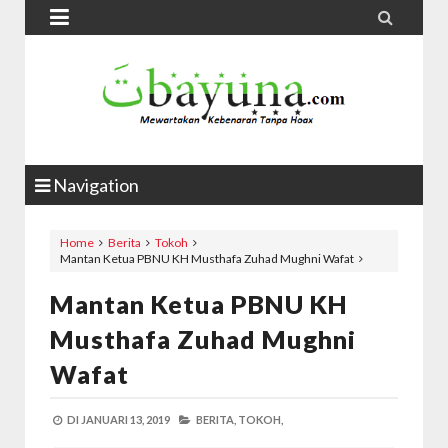


Navigation
Home
Berita
Tokoh
Mantan Ketua PBNU KH Musthafa Zuhad Mughni Wafat
Mantan Ketua PBNU KH
Musthafa Zuhad Mughni
Wafat
DI
JANUARI 13, 2019
BERITA,
TOKOH,