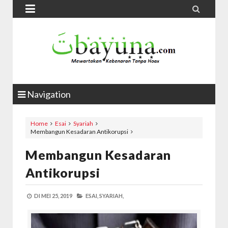


Navigation
Home
Esai
Syariah
Membangun Kesadaran Antikorupsi
Membangun Kesadaran
Antikorupsi
DI
MEI 25, 2019
ESAI,
SYARIAH,