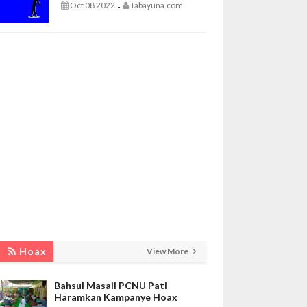
Oct 08 2022
Tabayuna.com
-
Hoax
View More
Bahsul Masail PCNU Pati
Haramkan Kampanye Hoax