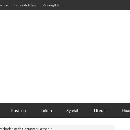
Privasi
Sedekah Tulisan
Pasang Iklan
Pustaka
Tokoh
Syariah
Literasi
Hoa
 Perhatian pada Gabungan Ormas