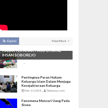
PEMBIASAAN SHALAT DHUHA DAN
Opini
View More
MENGAJI SEBAGAI FONDASI
KARAKTER ANAK PAUD DI RA AL
IHSAN SOBOREJO
Nov 13 2025
Tabayuna.com
-
Pentingnya Peran Hukum
Keluarga Islam Dalam Menjaga
Kesejahteraan Keluarga
Mar 11 2024
Tabayuna.com
-
Fenomena Mencuri Uang Pada
Siswa