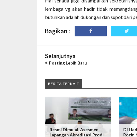
Hal senada juga disampaikan sekretaris
lembaga yg akan hadir tidak memangdang
butuhkan adalah dukongan dan supot dari p
Bagikan :
Selanjutnya
Posting Lebih Baru
BERITA TERKAIT
Resmi Dimulai, Asesmen
Di Ha
Lapangan Akreditasi Prodi
Rozin 