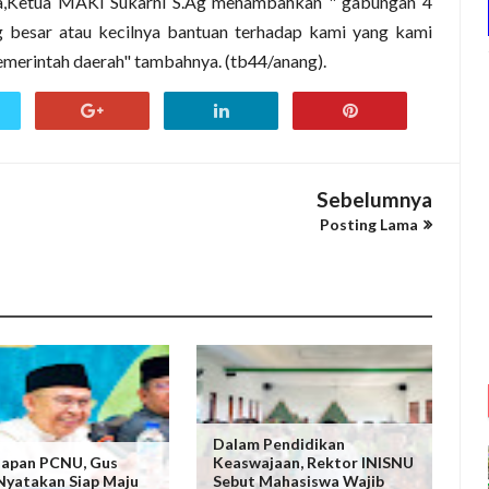
nya,Ketua MAKI Sukarni S.Ag menambahkan " gabungan 4
 besar atau kecilnya bantuan terhadap kami yang kami
emerintah daerah" tambahnya. (tb44/anang).
Sebelumnya
Posting Lama
Dalam Pendidikan
dapan PCNU, Gus
Keaswajaan, Rektor INISNU
Nyatakan Siap Maju
Sebut Mahasiswa Wajib