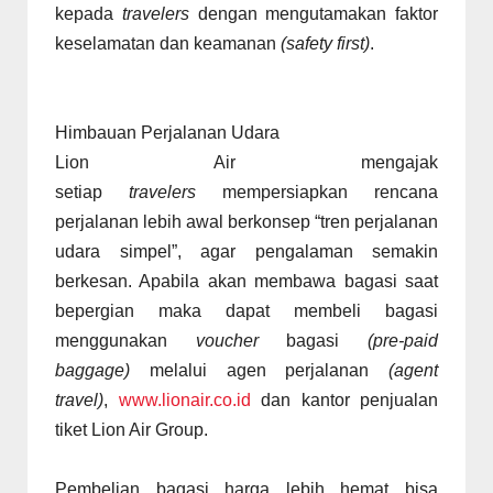
kepada
travelers
dengan mengutamakan faktor
keselamatan dan keamanan
(safety first)
.
Himbauan Perjalanan Udara
Lion Air mengajak
setiap
travelers
mempersiapkan rencana
perjalanan lebih awal berkonsep “tren perjalanan
udara simpel”, agar pengalaman semakin
berkesan. Apabila akan membawa bagasi saat
bepergian maka dapat membeli bagasi
menggunakan
voucher
bagasi
(pre-paid
baggage)
melalui agen perjalanan
(agent
travel)
,
www.lionair.co.id
dan kantor penjualan
tiket Lion Air Group.
Pembelian bagasi harga lebih hemat bisa