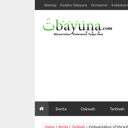
Sitemap
Redaksi Tabayuna
Disclaimer
Kebijakan 
Berita
Dakwah
Tarbiyah
Home
Berita
Tarbiyah
Perkuat Inklusi, LP Ma'a