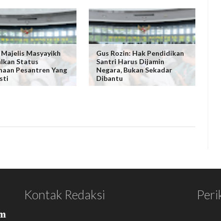
 Majelis Masyayikh
Gus Rozin: Hak Pendidikan
lkan Status
Santri Harus Dijamin
aan Pesantren Yang
Negara, Bukan Sekadar
sti
Dibantu
Kontak Redaksi
Peri