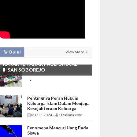
PEMBIASAAN SHALAT DHUHA DAN
Opini
View More
MENGAJI SEBAGAI FONDASI
KARAKTER ANAK PAUD DI RA AL
IHSAN SOBOREJO
Nov 13 2025
Tabayuna.com
-
Pentingnya Peran Hukum
Keluarga Islam Dalam Menjaga
Kesejahteraan Keluarga
Mar 11 2024
Tabayuna.com
-
Fenomena Mencuri Uang Pada
Siswa