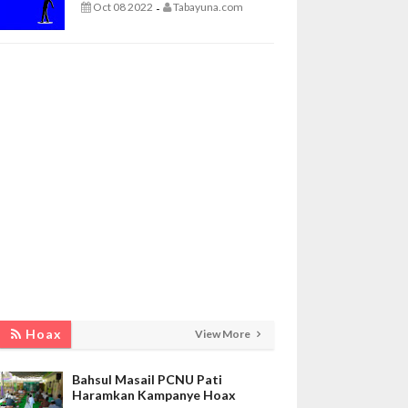
Oct 08 2022
Tabayuna.com
-
Hoax
View More
Bahsul Masail PCNU Pati
Haramkan Kampanye Hoax