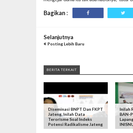
Bagikan :
Selanjutnya
Posting Lebih Baru
BERITA TERKAIT
Diseminasi BNPT Dan FKPT
Inilah
Jateng, Inilah Data
BAN-P
Terorisme Soal Indeks
Lapang
Potensi Radikalisme Jateng
INISN