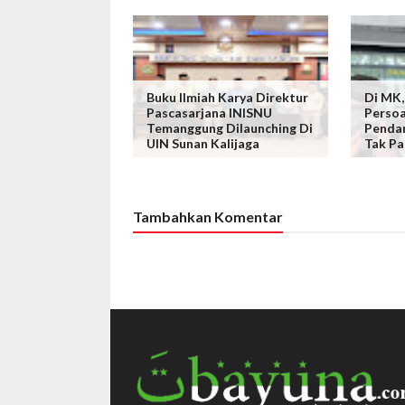
Buku Ilmiah Karya Direktur
Di MK,
Pascasarjana INISNU
Persoa
Temanggung Dilaunching Di
Pendan
UIN Sunan Kalijaga
Tak Pa
Tambahkan Komentar