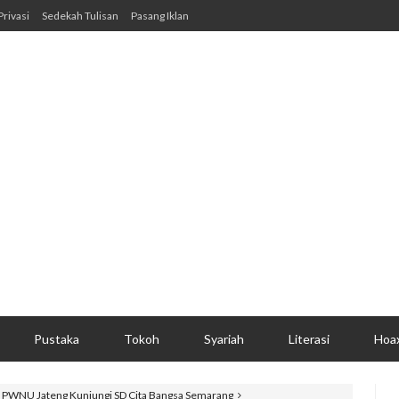
Privasi
Sedekah Tulisan
Pasang Iklan
Pustaka
Tokoh
Syariah
Literasi
Hoa
rif PWNU Jateng Kunjungi SD Cita Bangsa Semarang