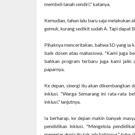
membeli tanah sendiri," katanya.
Kemudian, tahun lalu baru saja melakukan ak
gemuk, kurang sedikit sudah A. Tapi dapat B 
Pihaknya menceritakan, bahwa SD yang ia kel
baik dosen atau mahasiswa. "Kami juga ber
bahkan program terbaru juga kami jalin d
paparnya.
Ke depan, sinergi itu akan dikembangkan d
inklusi. "Warga Semarang ini rata-rata b
inklusi," lanjutnya.
Ia berharap, ke depan makin banyak masya
pendidikan inklusi. "Mengelola pendidika
mengejar dunia itu tak ada habisnya," tutur d