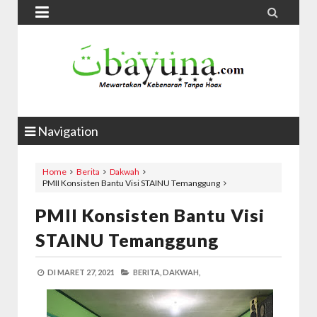


Navigation
Home
Berita
Dakwah
PMII Konsisten Bantu Visi STAINU Temanggung
PMII Konsisten Bantu Visi
STAINU Temanggung
DI
MARET 27, 2021
BERITA,
DAKWAH,