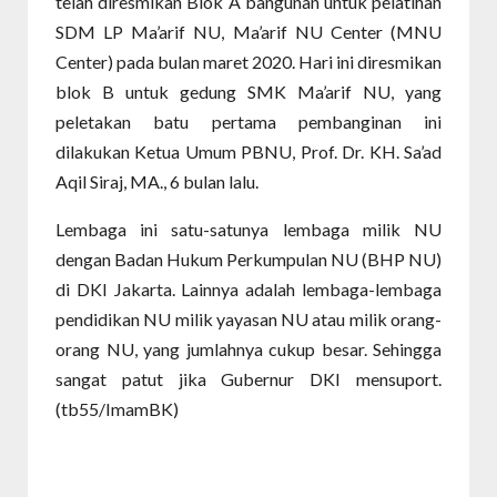
telah diresmikan Blok A bangunan untuk pelatihan
SDM LP Ma’arif NU, Ma’arif NU Center (MNU
Center) pada bulan maret 2020. Hari ini diresmikan
blok B untuk gedung SMK Ma’arif NU, yang
peletakan batu pertama pembanginan ini
dilakukan Ketua Umum PBNU, Prof. Dr. KH. Sa’ad
Aqil Siraj, MA., 6 bulan lalu.
Lembaga ini satu-satunya lembaga milik NU
dengan Badan Hukum Perkumpulan NU (BHP NU)
di DKI Jakarta. Lainnya adalah lembaga-lembaga
pendidikan NU milik yayasan NU atau milik orang-
orang NU, yang jumlahnya cukup besar. Sehingga
sangat patut jika Gubernur DKI mensuport.
(tb55/ImamBK)