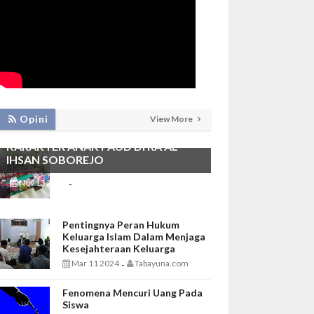
PEMBIASAAN SHALAT DHUHA DAN
Opini
View More
MENGAJI SEBAGAI FONDASI
KARAKTER ANAK PAUD DI RA AL
IHSAN SOBOREJO
Nov 13 2025
Tabayuna.com
-
Pentingnya Peran Hukum
Keluarga Islam Dalam Menjaga
Kesejahteraan Keluarga
Mar 11 2024
Tabayuna.com
-
Fenomena Mencuri Uang Pada
Siswa