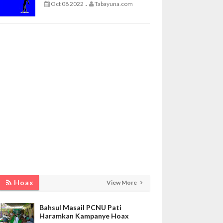
Oct 08 2022
Tabayuna.com
-
Hoax
View More
Bahsul Masail PCNU Pati
Haramkan Kampanye Hoax