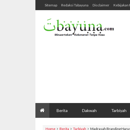
Sitemap
Redaksi Tabayuna
Disclaimer
Kebijakan 
Berita
Dakwah
Tarbiyah
Home
Berita
Tarbiyah
Madrasah Branding Harus