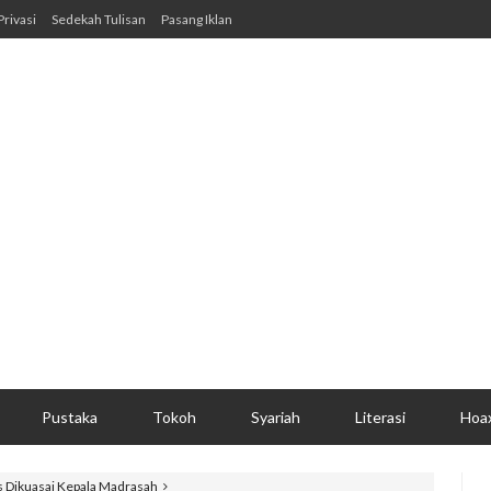
Privasi
Sedekah Tulisan
Pasang Iklan
Pustaka
Tokoh
Syariah
Literasi
Hoa
 Dikuasai Kepala Madrasah