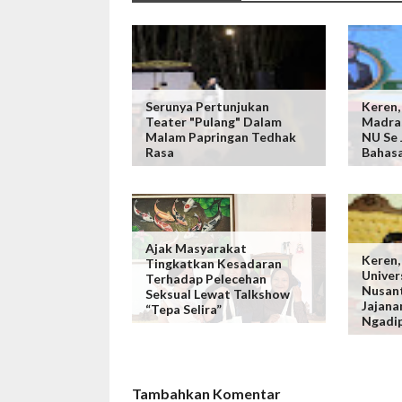
Serunya Pertunjukan
Keren,
Teater "Pulang" Dalam
Madras
Malam Papringan Tedhak
NU Se 
Rasa
Bahasa
Ajak Masyarakat
Keren,
Tingkatkan Kesadaran
Univer
Terhadap Pelecehan
Nusan
Seksual Lewat Talkshow
Jajana
“Tepa Selira”
Ngadi
Tambahkan Komentar