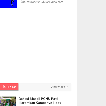
Oct 08 2022
Tabayuna.com
-
Hoax
View More
Bahsul Masail PCNU Pati
Haramkan Kampanye Hoax