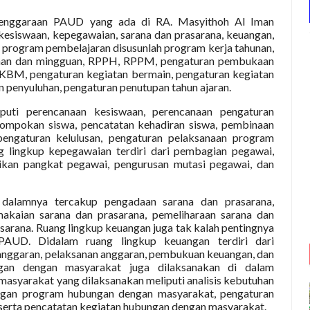
lenggaraan PAUD yang ada di RA. Masyithoh Al Iman
kesiswaan, kepegawaian, sarana dan prasarana, keuangan,
program pembelajaran disusunlah program kerja tahunan,
hunan dan mingguan, RPPH, RPPM, pengaturan pembukaan
 KBM, pengaturan kegiatan bermain, pengaturan kegiatan
n penyuluhan, pengaturan penutupan tahun ajaran.
puti perencanaan kesiswaan, perencanaan pengaturan
lompokan siswa, pencatatan kehadiran siswa, pembinaan
 pengaturan kelulusan, pengaturan pelaksanaan program
ng lingkup kepegawaian terdiri dari pembagian pegawai,
kan pangkat pegawai, pengurusan mutasi pegawai, dan
 dalamnya tercakup pengadaan sarana dan prasarana,
makaian sarana dan prasarana, pemeliharaan sarana dan
rasarana. Ruang lingkup keuangan juga tak kalah pentingnya
AUD. Didalam ruang lingkup keuangan terdiri dari
anggaran, pelaksanan anggaran, pembukuan keuangan, dan
gan dengan masyarakat juga dilaksanakan di dalam
syarakat yang dilaksanakan meliputi analisis kebutuhan
gan program hubungan dengan masyarakat, pengaturan
serta pencatatan kegiatan hubungan dengan masyarakat.