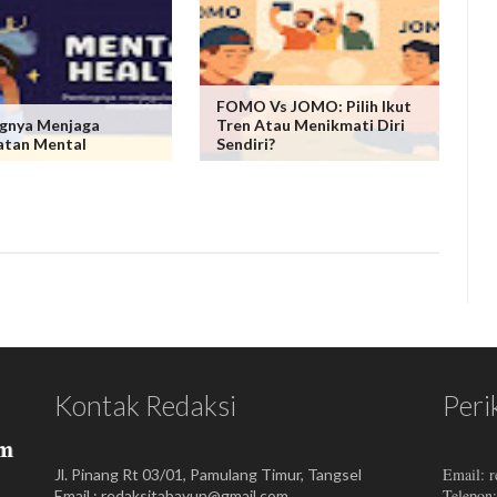
FOMO Vs JOMO: Pilih Ikut
gnya Menjaga
Tren Atau Menikmati Diri
atan Mental
Sendiri?
Kontak Redaksi
Peri
Email: 
Jl. Pinang Rt 03/01, Pamulang Timur, Tangsel
Telepon
Email : redaksitabayun@gmail.com