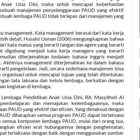
 Anak Usia Dini, maka untuk mencapai keberhasilan
a sebuah manajemen penyelenggaraan PAUD yang efektif
n sebuah lembaga PAUD tidak terlepas dari manajemen yang
itu management. Kata management berasal dari kata kerja
lebih detail, Husaini Usman (2006) mengungkapkan bahwa
dari kata manus yang berarti tangan dan agere yang berarti
t digabung menjadi kata kerja managere yang berarti
emudian diterjemahkan kedalam bahasa Inggris menjadi
. Akhirnya management diterjemahkan ke dalam bahasa
rti pengelolaan. Jadi, secara sederhana manajemen bisa
 organisasi untuk mencapai tujuan yang telah ditentukan.
gan tata laksana dan kelola lembaga, berkaitan dengan
aan kegiatan di lembaga.
 Lembaga Pendidikan Anak Usia Dini, RA. Masyithoh Al
n pembelajaran dan memajukan kelembagaannya, maka
an PAUD yang efektif dan efisien. Yang dimaksud dengan
 PAUD diharapkan semua program PAUD dapat terlaksana
n semua komponen lembaga PAUD, mulai dari orang tua,
dangkan efisien erat hubungannya dengan penghematan.
pat terlaksana dengan baik dengan menggunakan sumber