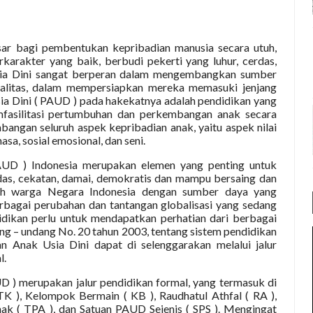
ar bagi pembentukan kepribadian manusia secara utuh,
karakter yang baik, berbudi pekerti yang luhur, cerdas,
 Usia Dini sangat berperan dalam mengembangkan sumber
alitas, dalam mempersiapkan mereka memasuki jenjang
sia Dini ( PAUD ) pada hakekatnya adalah pendidikan yang
mfasilitasi pertumbuhan dan perkembangan anak secara
ngan seluruh aspek kepribadian anak, yaitu aspek nilai
asa, sosial emosional, dan seni.
UD ) Indonesia merupakan elemen yang penting untuk
das, cekatan, damai, demokratis dan mampu bersaing dan
ruh warga Negara Indonesia dengan sumber daya yang
bagai perubahan dan tantangan globalisasi yang sedang
idikan perlu untuk mendapatkan perhatian dari berbagai
g – undang No. 20 tahun 2003, tentang sistem pendidikan
n Anak Usia Dini dapat di selenggarakan melalui jalur
l.
D ) merupakan jalur pendidikan formal, yang termasuk di
 ), Kelompok Bermain ( KB ), Raudhatul Athfal ( RA ),
nak ( TPA ), dan Satuan PAUD Sejenis ( SPS ). Mengingat