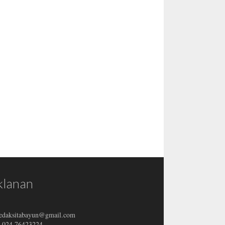
klanan
redaksitabayun@gmail.com
: 024 76423224