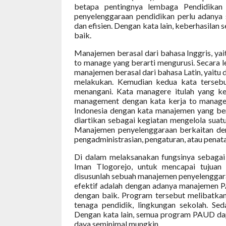
betapa pentingnya lembaga Pendidikan
penyelenggaraan pendidikan perlu adany
dan efisien. Dengan kata lain, keberhasila
baik.
Manajemen berasal dari bahasa Inggris, ya
to manage yang berarti mengurusi. Secara 
manajemen berasal dari bahasa Latin, yaitu 
melakukan. Kemudian kedua kata tersebu
menangani. Kata managere itulah yang k
management dengan kata kerja to manage
Indonesia dengan kata manajemen yang bera
diartikan sebagai kegiatan mengelola suatu
Manajemen penyelenggaraan berkaitan den
pengadministrasian, pengaturan, atau penat
Di dalam melaksanakan fungsinya sebagai
Iman Tlogorejo, untuk mencapai tujua
disusunlah sebuah manajemen penyelenggara
efektif adalah dengan adanya manajemen
dengan baik. Program tersebut melibatka
tenaga pendidik, lingkungan sekolah. Se
Dengan kata lain, semua program PAUD da
daya seminimal mungkin.