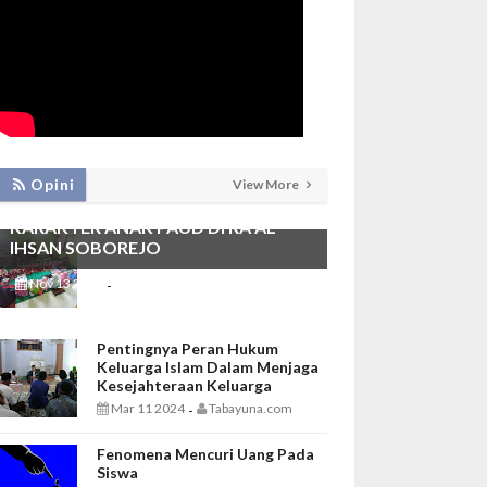
PEMBIASAAN SHALAT DHUHA DAN
Opini
View More
MENGAJI SEBAGAI FONDASI
KARAKTER ANAK PAUD DI RA AL
IHSAN SOBOREJO
Nov 13 2025
Tabayuna.com
-
Pentingnya Peran Hukum
Keluarga Islam Dalam Menjaga
Kesejahteraan Keluarga
Mar 11 2024
Tabayuna.com
-
Fenomena Mencuri Uang Pada
Siswa