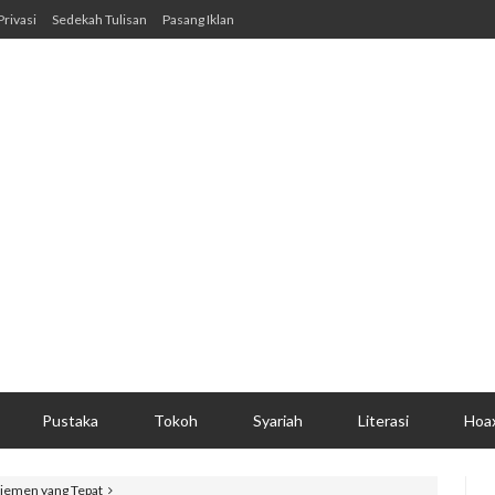
Privasi
Sedekah Tulisan
Pasang Iklan
Pustaka
Tokoh
Syariah
Literasi
Hoa
jemen yang Tepat