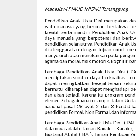
Mahasiswi PIAUD INISNU Temanggung
Pendidikan Anak Usia Dini merupakan das
yaitu manusia yang beriman, bertakwa, ber
kreatif, serta mandiri. Pendidikan Anak
daya manusia yang berpotensi dan berkw
pendidikan selanjutnya. Pendidikan Anak U
diselenggarakan dengan tujuan untuk me
menyeluruh atau menekankan pada pengemba
agama dan moral, fisik motorik, kognitif, bah
Lembaga Pendidikan Anak Usia Dini ( PA
menciptakan sumber daya berkualitas, cer
dapat meningkatkan kesejahteraan selu
bermutu, diharapkan dapat menghadapi ber
dan akan terjadi. karena itu program pend
elemen. Sebagaimana terlampir dalam Undan
nasional pasal 28 ayat 2 dan 3 Pendidika
pendidikan Formal, Non Formal, dan Informa
Lembaga Pendidikan Anak Usia Dini
( PAU
dalamnya adalah Taman Kanak – Kanak ( TK
Bustanul Athfal ( BA ), Taman Penitipan A