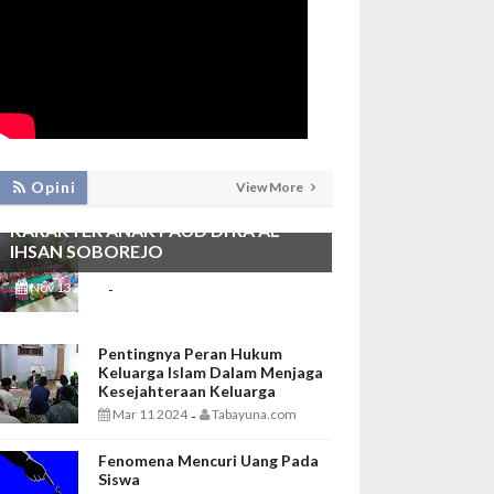
PEMBIASAAN SHALAT DHUHA DAN
Opini
View More
MENGAJI SEBAGAI FONDASI
KARAKTER ANAK PAUD DI RA AL
IHSAN SOBOREJO
Nov 13 2025
Tabayuna.com
-
Pentingnya Peran Hukum
Keluarga Islam Dalam Menjaga
Kesejahteraan Keluarga
Mar 11 2024
Tabayuna.com
-
Fenomena Mencuri Uang Pada
Siswa