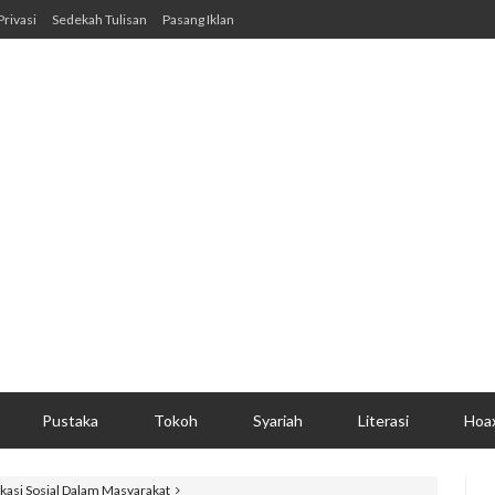
Privasi
Sedekah Tulisan
Pasang Iklan
Pustaka
Tokoh
Syariah
Literasi
Hoa
ikasi Sosial Dalam Masyarakat