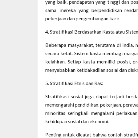
yang baik, pendapatan yang tinggi dan po
sama, mereka yang berpendidikan rendah
pekerjaan dan pengembangan karir.
4. Stratifikasi
B
erdasarkan
K
asta atau
S
ist
Beberapa masyarakat, terutama di India, m
secara ketat. Sistem kasta membagi masy
kelahiran. Setiap kasta memiliki posisi, p
menyebabkan ketidakadilan sosial dan diskr
5. Stratifikasi
E
tnis dan
R
as:
Stratifikasi sosial juga dapat terjadi ber
memengaruhi pendidikan, pekerjaan, perawa
minoritas seringkali mengalami perlakua
kehidupan sosial dan ekonomi.
Penting untuk dicatat bahwa contoh stratif