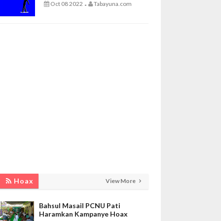
Oct 08 2022
Tabayuna.com
-
Hoax
View More
Bahsul Masail PCNU Pati
Haramkan Kampanye Hoax