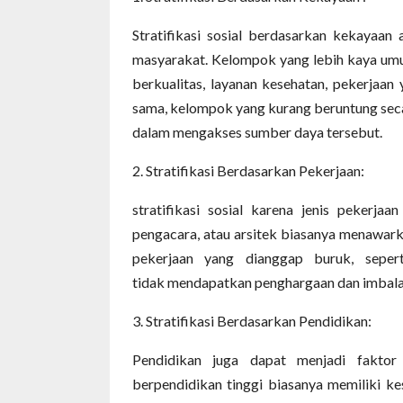
Stratifikasi sosial berdasarkan kekayaa
masyarakat. Kelompok yang lebih kaya umu
berkualitas, layanan kesehatan, pekerjaan
sama, kelompok yang kurang beruntung seca
dalam mengakses sumber daya tersebut.
2. Stratifikasi
B
erdasarkan
P
ekerjaan:
stratifikasi sosial karena jenis pekerjaa
pengacara, atau arsitek biasanya menawarkan 
pekerjaan yang dianggap buruk, seperti
tidak mendapatkan penghargaan dan imbalan
3. Stratifikasi
B
erdasarkan
P
endidikan:
Pendidikan juga dapat menjadi faktor 
berpendidikan tinggi biasanya memiliki k