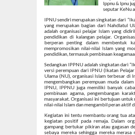
Ippnu & Ipnu 
seputar KeNu a
IPNU sendiri merupakan singkatan dari
“Ik
yang merupakan bagian dari Nahdlatul Ula
adalah organisasi pelajar Islam yang didi
pendidikan di kalangan pelajar. Organisa
berperan penting dalam membentuk kar
mempromosikan nilai-nilai Islam yang mo
pendidikan, termasuk pembinaan keagamaan, 
Sedangkan IPPNU adalah singkatan dari “Ika
versi perempuan dari IPNU (Ikatan Pelaja
Ulama (NU), organisasi Islam terbesar di 
mengembangkan perempuan muda dalam hal
IPNU, IPPNU juga memiliki banyak caban
pembinaan agama, pengembangan karakter
masyarakat. Organisasi ini bertujuan unt
nilai-nilai Islam dan mengambil peran akti
Kegiatan ini tentu membantu orang tua at
kegiatan positif pada remaja. Dalam org
gampang bertukar pikiran atau gagasan d
sebaya mereka sehingga mereka merasa n