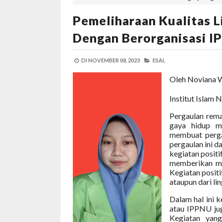
Pemeliharaan Kualitas 
Dengan Berorganisasi 
DI
NOVEMBER 08, 2023
ESAI,
Oleh Noviana W
Institut Islam
Pergaulan rema
gaya hidup m
membuat pergau
pergaulan ini 
kegiatan posit
memberikan me
Kegiatan positi
ataupun dari li
Dalam hal ini k
atau IPPNU ju
Kegiatan yan