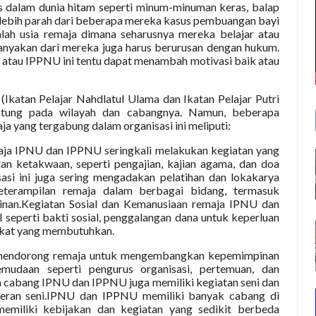
s dalam dunia hitam seperti minum-minuman keras, balap
g lebih parah dari beberapa mereka kasus pembuangan bayi
lah usia remaja dimana seharusnya mereka belajar atau
banyakan dari mereka juga harus berurusan dengan hukum.
U atau IPPNU ini tentu dapat menambah motivasi baik atau
katan Pelajar Nahdlatul Ulama dan Ikatan Pelajar Putri
ntung pada wilayah dan cabangnya. Namun, beberapa
a yang tergabung dalam organisasi ini meliputi:
a IPNU dan IPPNU seringkali melakukan kegiatan yang
n ketakwaan, seperti pengajian, kajian agama, dan doa
asi ini juga sering mengadakan pelatihan dan lokakarya
terampilan remaja dalam berbagai bidang, termasuk
inan.Kegiatan Sosial dan Kemanusiaan remaja IPNU dan
 seperti bakti sosial, penggalangan dana untuk keperluan
akat yang membutuhkan.
a mendorong remaja untuk mengembangkan kepemimpinan
mudaan seperti pengurus organisasi, pertemuan, dan
 cabang IPNU dan IPPNU juga memiliki kegiatan seni dan
pameran seni.IPNU dan IPPNU memiliki banyak cabang di
memiliki kebijakan dan kegiatan yang sedikit berbeda