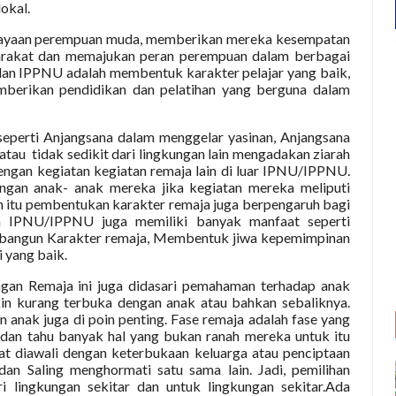
okal.
ayaan perempuan muda, memberikan mereka kesempatan
arakat dan memajukan peran perempuan dalam berbagai
dan IPPNU adalah membentuk karakter pelajar yang baik,
berikan pendidikan dan pelatihan yang berguna dalam
seperti Anjangsana dalam menggelar yasinan, Anjangsana
 atau
tidak sedikit dari lingkungan lain mengadakan ziarah
ngan kegiatan kegiatan remaja lain di luar IPNU/IPPNU.
engan anak- anak mereka jika kegiatan mereka meliputi
in itu pembentukan karakter remaja juga berpengaruh bagi
n IPNU/IPPNU juga memiliki banyak manfaat seperti
bangun Karakter remaja, Membentuk jiwa kepemimpinan
i yang baik.
ngan Remaja ini juga didasari pemahaman terhadap anak
kin kurang terbuka dengan anak atau bahkan sebaliknya.
nak juga di poin penting. Fase remaja adalah fase yang
 dan tahu banyak hal yang bukan ranah mereka untuk itu
at diawali dengan keterbukaan keluarga atau penciptaan
an Saling menghormati satu sama lain. Jadi, pemilihan
i lingkungan sekitar dan untuk lingkungan sekitar.Ada