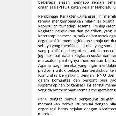
beberapa alasan mengapa remaja seh
organisasi IPNU (Ikatan Pelajar Nahdlatul 
Pembinaan Karakter Organisasi ini memi
remaja mengembangkan nilai-nilai positif 
kepedulian terhadap sesama. Peningkata
kegiatan pendidikan dan pelatihan, yan
keterampilan mereka, baik dalam aspek ag
organisasi ini memungkinkan remaja untuk 
sebaya yang memiliki nilai-nilai yang sa
yang positif dan berpotensi untuk masa 
juga terlibat dalam kegiatan sosial dan
merasakan pentingnya memberikan bant
Agama bagi mereka yang ingin mendalam
platform untuk belajar dan berdiskusi t
Komunitas bergabung dengan IPNU dan 
dalam komunitas dan berkontribusi p
Kepemimpinan organisasi ini sering men
yang dapat membantu remaja mengembangk
Perlu diingat bahwa bergabung dengan or
memastikan bahwa itu sesuai dengan nilai-
organisasi harus sejalan dengan komitme
mereka.