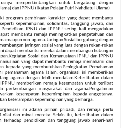
arusnya mempertimbangkan untuk bergabung dengan
Ulama) dan IPPNU (Ikatan Pelajar Putri Nahdlatul Ulama)
liki program pembinaan karakter yang dapat membantu
seperti kepemimpinan, solidaritas, tanggung jawab, dan
n Pendidikan IPNU dan IPPNU sering kali mengadakan
g dapat membantu remaja meningkatkan pengetahuan dan
ama maupun non-agama. Jaringan Sosial bergabung dengan
membangun jaringan sosial yang luas dengan rekan-rekan
ma. Ini dapat membantu mereka dalam membangun hubungan
depan.Kegiatan Sosial dan Kemanusiaan IPNU dan IPPNU
 kemanusiaan yang dapat membantu remaja memahami dan
uan kepada yang membutuhkan.Peningkatan Pemahaman
i pemahaman agama Islam, organisasi ini memberikan
entang agama dengan lebih mendalam.Keterlibatan dalam
IPPNU memberikan remaja kesempatan untuk terlibat
ada perkembangan masyarakat dan agama.Pengalaman
awarkan kesempatan kepemimpinan kepada anggotanya,
an keterampilan kepemimpinan yang berharga.
ganisasi ini adalah pilihan pribadi, dan remaja perlu
nilai dan minat mereka. Selain itu, keterlibatan dalam
n terhadap pendidikan dan tanggung jawab sehari-hari