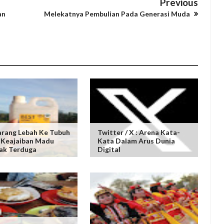
Previous
an
Melekatnya Pembulian Pada Generasi Muda
arang Lebah Ke Tubuh
Twitter / X : Arena Kata-
 Keajaiban Madu
Kata Dalam Arus Dunia
ak Terduga
Digital