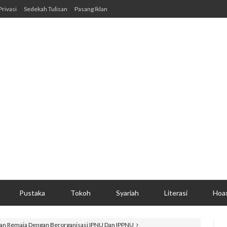
Privasi
Sedekah Tulisan
Pasang Iklan
Pustaka
Tokoh
Syariah
Literasi
Hoa
lan Remaja Dengan Berorganisasi IPNU Dan IPPNU