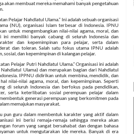
juga akan membuat mereka memahami banyak pengetahuan
n.
atan Pelajar Nahdlatul Ulama.” Ini adalah sebuah organisasi
ma (NU), organisasi Islam terbesar di Indonesia. IPNU
rikan untuk mengembangkan nilai-nilai agama, moral, dan
si ini memiliki banyak cabang di seluruh Indonesia dan
akter dan kepemimpinan para pelajar, serta dalam
derat dan toleran. Salah satu fokus utama IPNU adalah
sosial, dan kepemimpinan di kalangan pelajar.
tan Pelajar Putri Nahdlatul Ulama.” Organisasi ini adalah
r Nahdlatul Ulama) dan merupakan bagian dari Nahdlatul
Indonesia. IPPNU didirikan untuk membina, mendidik, dan
 nilai-nilai agama, moral, dan kepemimpinan. Seperti
g di seluruh Indonesia dan berfokus pada pendidikan,
, serta keterlibatan sosial perempuan pelajar dalam
uk membentuk generasi perempuan yang berkomitmen pada
f dalam memajukan masyarakat.
au pun guru dalam membentuk karakter yang aktif dalam
anisasi ini berisi remaja-remaja sehingga mereka akan
engan forum yang sangat bersahabat dan dengan bahasa
yaman untuk mengutarakan ide mereka. Banyak di era