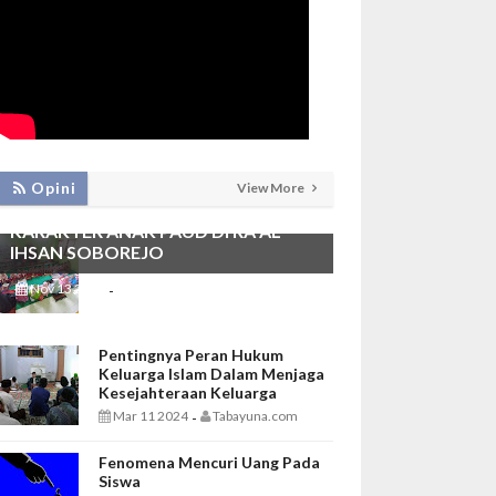
PEMBIASAAN SHALAT DHUHA DAN
Opini
View More
MENGAJI SEBAGAI FONDASI
KARAKTER ANAK PAUD DI RA AL
IHSAN SOBOREJO
Nov 13 2025
Tabayuna.com
-
Pentingnya Peran Hukum
Keluarga Islam Dalam Menjaga
Kesejahteraan Keluarga
Mar 11 2024
Tabayuna.com
-
Fenomena Mencuri Uang Pada
Siswa