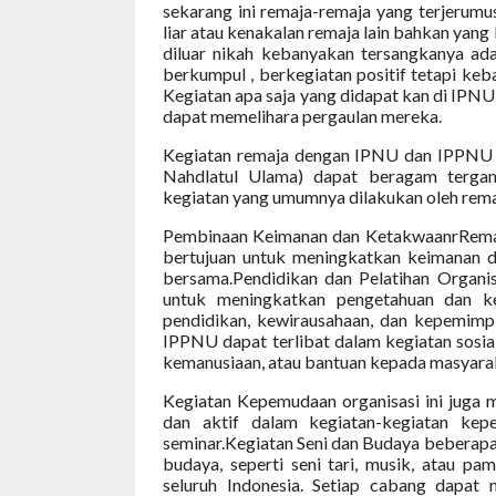
sekarang ini remaja-remaja yang terjerumu
liar atau kenakalan remaja lain bahkan yan
diluar nikah kebanyakan tersangkanya ada
berkumpul , berkegiatan positif tetapi ke
Kegiatan apa saja yang didapat kan di IPN
dapat memelihara pergaulan mereka.
Kegiatan remaja dengan IPNU dan IPPNU (I
Nahdlatul Ulama) dapat beragam terga
kegiatan yang umumnya dilakukan oleh remaj
Pembinaan Keimanan dan KetakwaanrRemaj
bertujuan untuk meningkatkan keimanan da
bersama.Pendidikan dan Pelatihan Organis
untuk meningkatkan pengetahuan dan ke
pendidikan, kewirausahaan, dan kepemimp
IPPNU dapat terlibat dalam kegiatan sosial
kemanusiaan, atau bantuan kepada masyar
Kegiatan Kepemudaan organisasi ini jug
dan aktif dalam kegiatan-kegiatan kepe
seminar.Kegiatan Seni dan Budaya beberapa
budaya, seperti seni tari, musik, atau 
seluruh Indonesia. Setiap cabang dapat 