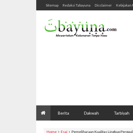
Sitemap
Redaksi Tabayuna
Disclaimer
Kebijakan 
Berita
Dakwah
Tarbiyah
Home
Esai
Pemeliharaan Kualitas Lingkup Pergau