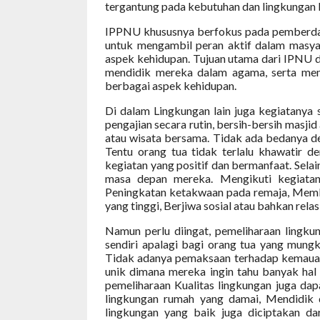
tergantung pada kebutuhan dan lingkungan l
IPPNU khususnya berfokus pada pemberd
untuk mengambil peran aktif dalam masy
aspek kehidupan. Tujuan utama dari IPNU 
mendidik mereka dalam agama, serta mem
berbagai aspek kehidupan.
Di dalam Lingkungan lain juga kegiatanya 
pengajian secara rutin, bersih-bersih masjid
atau wisata bersama. Tidak ada bedanya de
Tentu orang tua tidak terlalu khawatir d
kegiatan yang positif dan bermanfaat. Sela
masa depan mereka. Mengikuti kegiata
Peningkatan ketakwaan pada remaja, Mem
yang tinggi, Berjiwa sosial atau bahkan relas
Namun perlu diingat, pemeliharaan lingku
sendiri apalagi bagi orang tua yang mung
Tidak adanya pemaksaan terhadap kemauan a
unik dimana mereka ingin tahu banyak hal
pemeliharaan Kualitas lingkungan juga dap
lingkungan rumah yang damai, Mendidik d
lingkungan yang baik juga diciptakan dar