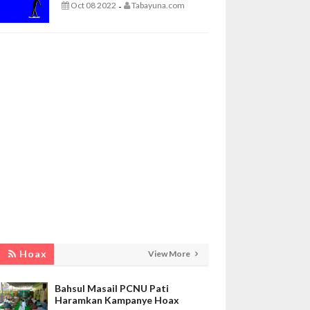
Oct 08 2022
Tabayuna.com
-
Hoax
View More
Bahsul Masail PCNU Pati
Haramkan Kampanye Hoax