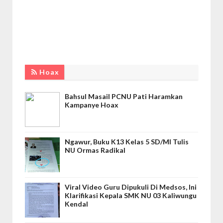
Hoax
Bahsul Masail PCNU Pati Haramkan
Kampanye Hoax
Ngawur, Buku K13 Kelas 5 SD/MI Tulis
NU Ormas Radikal
Viral Video Guru Dipukuli Di Medsos, Ini
Klarifikasi Kepala SMK NU 03 Kaliwungu
Kendal