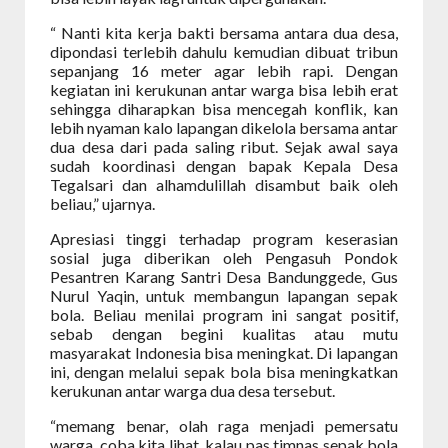
“ Nanti kita kerja bakti bersama antara dua desa,
dipondasi terlebih dahulu kemudian dibuat tribun
sepanjang 16 meter agar lebih rapi. Dengan
kegiatan ini kerukunan antar warga bisa lebih erat
sehingga diharapkan bisa mencegah konflik, kan
lebih nyaman kalo lapangan dikelola bersama antar
dua desa dari pada saling ribut. Sejak awal saya
sudah koordinasi dengan bapak Kepala Desa
Tegalsari dan alhamdulillah disambut baik oleh
beliau,” ujarnya.
Apresiasi tinggi terhadap program keserasian
sosial juga diberikan oleh Pengasuh Pondok
Pesantren Karang Santri Desa Bandunggede, Gus
Nurul Yaqin, untuk membangun lapangan sepak
bola. Beliau menilai program ini sangat positif,
sebab dengan begini kualitas atau mutu
masyarakat Indonesia bisa meningkat. Di lapangan
ini, dengan melalui sepak bola bisa meningkatkan
kerukunan antar warga dua desa tersebut.
“memang benar, olah raga menjadi pemersatu
warga, coba kita lihat, kalau pas timnas sepak bola