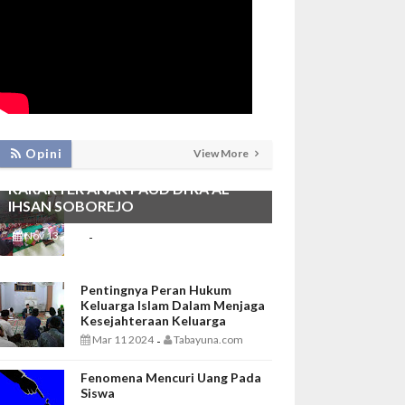
PEMBIASAAN SHALAT DHUHA DAN
Opini
View More
MENGAJI SEBAGAI FONDASI
KARAKTER ANAK PAUD DI RA AL
IHSAN SOBOREJO
Nov 13 2025
Tabayuna.com
-
Pentingnya Peran Hukum
Keluarga Islam Dalam Menjaga
Kesejahteraan Keluarga
Mar 11 2024
Tabayuna.com
-
Fenomena Mencuri Uang Pada
Siswa