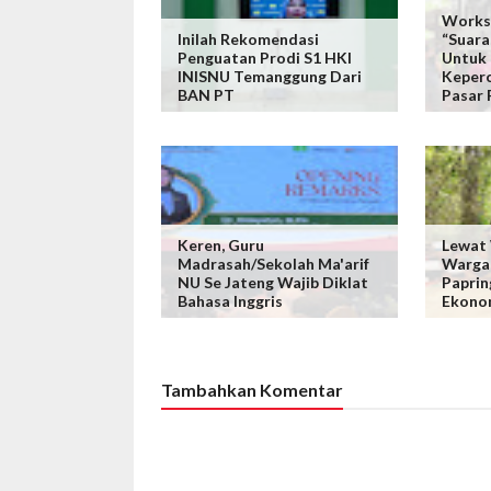
Worksh
Inilah Rekomendasi
“Suara
Penguatan Prodi S1 HKI
Untuk
INISNU Temanggung Dari
Keperc
BAN PT
Pasar 
Keren, Guru
Lewat 
Madrasah/Sekolah Ma'arif
Warga 
NU Se Jateng Wajib Diklat
Paprin
Bahasa Inggris
Ekonom
Tambahkan Komentar