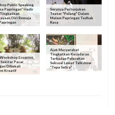
op Public Speaking
sa Papringan” Hadir
Serunya Pertunjukan
 Tingkatkan
Teater "Pulang" Dalam
ayaan Diri Remaja
Malam Papringan Tedhak
Papringan
Rasa
Ajak Masyarakat
Tingkatkan Kesadaran
Workshop Ecoprint,
Terhadap Pelecehan
Sekitar Pasar
Seksual Lewat Talkshow
gan Dibekali
“Tepa Selira”
i Kreatif