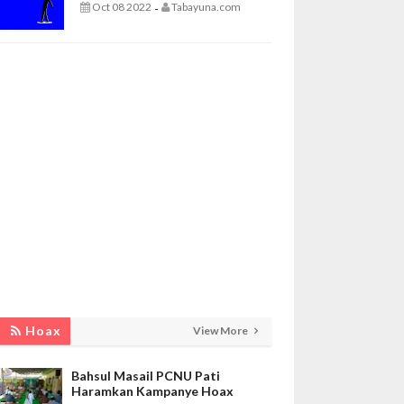
Oct 08 2022
Tabayuna.com
-
Hoax
View More
Bahsul Masail PCNU Pati
Haramkan Kampanye Hoax