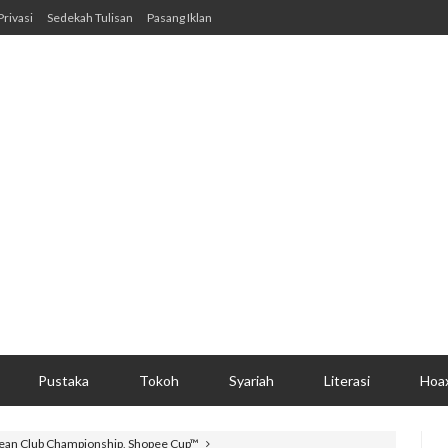
Privasi
Sedekah Tulisan
Pasang Iklan
Pustaka
Tokoh
Syariah
Literasi
Hoa
sean Club Championship, Shopee Cup™