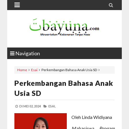


Navigation
Home
Esai
Perkembangan Bahasa Anak Usia SD
Perkembangan Bahasa Anak
Usia SD
DI
MEI 02, 2024
ESAI,
Oleh Linda Widiyana
Mahasiswa Progam