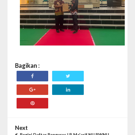
Bagikan :
Next
Begini Daftar Pengurus LP. Ma'arif NU PWNU