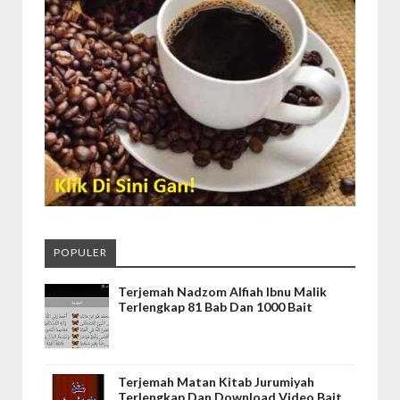
POPULER
Terjemah Nadzom Alfiah Ibnu Malik
Terlengkap 81 Bab Dan 1000 Bait
Terjemah Matan Kitab Jurumiyah
Terlengkap Dan Download Video Bait