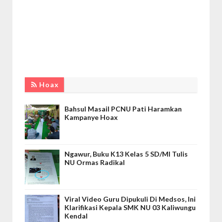
Hoax
Bahsul Masail PCNU Pati Haramkan
Kampanye Hoax
Ngawur, Buku K13 Kelas 5 SD/MI Tulis
NU Ormas Radikal
Viral Video Guru Dipukuli Di Medsos, Ini
Klarifikasi Kepala SMK NU 03 Kaliwungu
Kendal