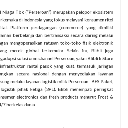
al Niaga Tbk (“Perseroan”) merupakan pelopor ekosistem
rkemuka di Indonesia yang fokus melayani konsumen ritel
gital. Platform perdagangan (commerce) yang dimiliki
laman berbelanja dan bertransaksi secara daring melalui
gan mengoperasikan ratusan toko-toko fisik elektronik
g merek global terkemuka. Selain itu, Blibli juga
adopsi solusi omnichannel Perseroan, yakni Blibli InStore
infrastruktur rantai pasok yang kuat, termasuk jaringan
angkan secara nasional dengan menyediakan layanan
sung melalui layanan logistik milik Perseroan– BES Paket,
ogistik pihak ketiga (3PL). Blibli menempati peringkat
sumer electronics dan fresh products menurut Frost &
4/7 berkelas dunia.