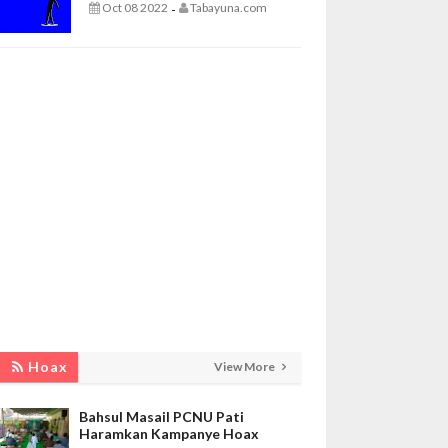
Oct 08 2022
Tabayuna.com
-
Hoax
View More
Bahsul Masail PCNU Pati
Haramkan Kampanye Hoax