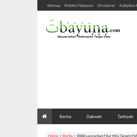
Sitemap
Redaksi Tabayuna
Disclaimer
Kebijakan 
Berita
Dakwah
Tarbiyah
Home
Berita
Blibli Luncurkan Fitur Misi Tanam P