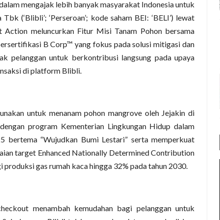
alam mengajak lebih banyak masyarakat Indonesia untuk
Tbk (‘Blibli’; ‘Perseroan’; kode saham BEI: ‘BELI’) lewat
et Action meluncurkan Fitur Misi Tanam Pohon bersama
ersertifikasi B Corp™ yang fokus pada solusi mitigasi dan
ajak pelanggan untuk berkontribusi langsung pada upaya
saksi di platform Blibli.
igunakan untuk menanam pohon mangrove oleh Jejakin di
an dengan program Kementerian Lingkungan Hidup dalam
5 bertema “Wujudkan Bumi Lestari” serta memperkuat
aian target Enhanced Nationally Determined Contribution
i produksi gas rumah kaca hingga 32% pada tahun 2030.
checkout menambah kemudahan bagi pelanggan untuk