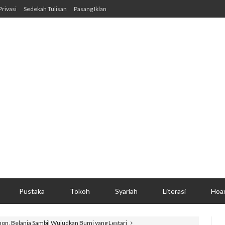
Privasi
Sedekah Tulisan
Pasang Iklan
Pustaka
Tokoh
Syariah
Literasi
Hoa
ohon, Belanja Sambil Wujudkan Bumi yang Lestari