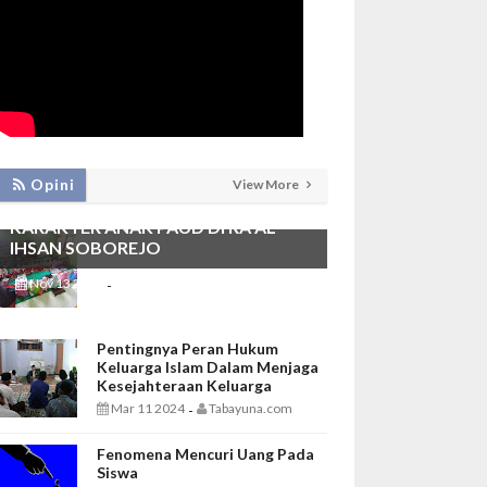
PEMBIASAAN SHALAT DHUHA DAN
Opini
View More
MENGAJI SEBAGAI FONDASI
KARAKTER ANAK PAUD DI RA AL
IHSAN SOBOREJO
Nov 13 2025
Tabayuna.com
-
Pentingnya Peran Hukum
Keluarga Islam Dalam Menjaga
Kesejahteraan Keluarga
Mar 11 2024
Tabayuna.com
-
Fenomena Mencuri Uang Pada
Siswa