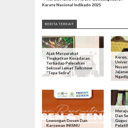
Karate Nasional Indikado 2025
BERITA TERKAIT
Ajak Masyarakat
Keren,
Tingkatkan Kesadaran
Univer
Terhadap Pelecehan
Nusan
Seksual Lewat Talkshow
Jajana
“Tepa Selira”
Ngadi
Meraju
Dan Se
Lowongan Dosen Dan
Gugus 
Karyawan INISNU
Pelati