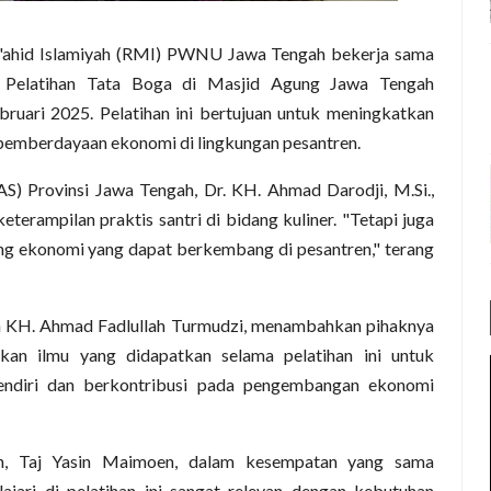
'ahid Islamiyah (RMI) PWNU Jawa Tengah bekerja sama
 Pelatihan Tata Boga di Masjid Agung Jawa Tengah
bruari 2025. Pelatihan ini bertujuan untuk meningkatkan
 pemberdayaan ekonomi di lingkungan pesantren.
) Provinsi Jawa Tengah, Dr. KH. Ahmad Darodji, M.Si.,
terampilan praktis santri di bidang kuliner. "Tetapi juga
g ekonomi yang dapat berkembang di pesantren," terang
h KH. Ahmad Fadlullah Turmudzi, menambahkan pihaknya
ikan ilmu yang didapatkan selama pelatihan ini untuk
ndiri dan berkontribusi pada pengembangan ekonomi
h, Taj Yasin Maimoen, dalam kesempatan yang sama
jari di pelatihan ini sangat relevan dengan kebutuhan