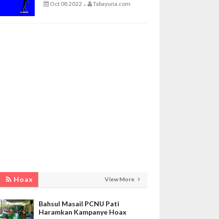
Oct 08 2022
Tabayuna.com
-
Hoax
View More
Bahsul Masail PCNU Pati
Haramkan Kampanye Hoax