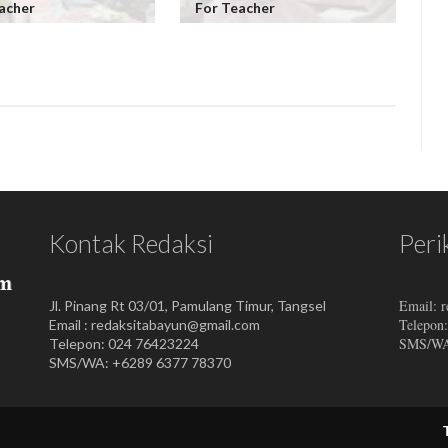
acher
For Teacher
Kontak Redaksi
Peri
Email: 
Jl. Pinang Rt 03/01, Pamulang Timur, Tangsel
Telepon
Email : redaksitabayun@gmail.com
SMS/WA:
Telepon: 024 76423224
SMS/WA: +6289 6377 78370
Tabayuna