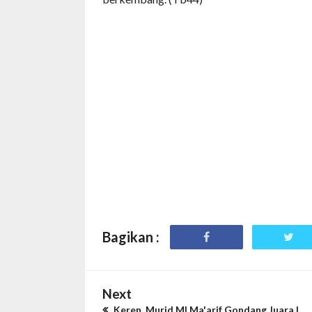
Bagikan :
Next
Keren, Murid MI Ma'arif Gondang Juara I