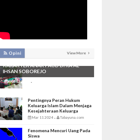
PEMBIASAAN SHALAT DHUHA DAN
Opini
View More
MENGAJI SEBAGAI FONDASI
KARAKTER ANAK PAUD DI RA AL
IHSAN SOBOREJO
Nov 13 2025
Tabayuna.com
-
Pentingnya Peran Hukum
Keluarga Islam Dalam Menjaga
Kesejahteraan Keluarga
Mar 11 2024
Tabayuna.com
-
Fenomena Mencuri Uang Pada
Siswa