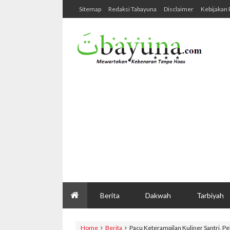
Sitemap
Redaksi Tabayuna
Disclaimer
Kebijakan 
Berita
Dakwah
Tarbiyah
Home
Berita
Pacu Keterampilan Kuliner Santri, P