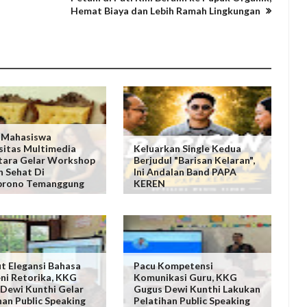
Hemat Biaya dan Lebih Ramah Lingkungan
 Mahasiswa
sitas Multimedia
Keluarkan Single Kedua
tara Gelar Workshop
Berjudul "Barisan Kelaran",
n Sehat Di
Ini Andalan Band PAPA
prono Temanggung
KEREN
t Elegansi Bahasa
Pacu Kompetensi
ni Retorika, KKG
Komunikasi Guru, KKG
Dewi Kunthi Gelar
Gugus Dewi Kunthi Lakukan
han Public Speaking
Pelatihan Public Speaking