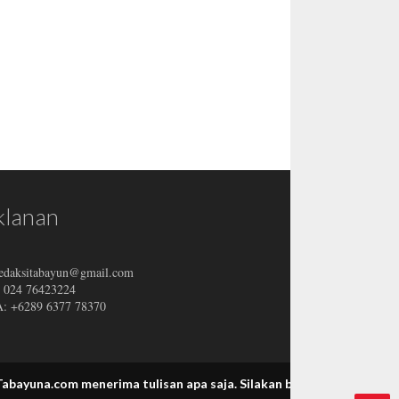
klanan
redaksitabayun@gmail.com
: 024 76423224
 +6289 6377 78370
.com menerima tulisan apa saja.
Silakan bagikan informasi Tabayun