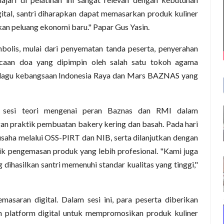
tal, santri diharapkan dapat memasarkan produk kuliner
kan peluang ekonomi baru." Papar Gus Yasin.
bolis, mulai dari penyematan tanda peserta, penyerahan
caan doa yang dipimpin oleh salah satu tokoh agama
n lagu kebangsaan Indonesia Raya dan Mars BAZNAS yang
n sesi teori mengenai peran Baznas dan RMI dalam
an praktik pembuatan bakery kering dan basah. Pada hari
 usaha melalui OSS-PIRT dan NIB, serta dilanjutkan dengan
k pengemasan produk yang lebih profesional. "Kami juga
dihasilkan santri memenuhi standar kualitas yang tinggi,"
saran digital. Dalam sesi ini, para peserta diberikan
 platform digital untuk mempromosikan produk kuliner