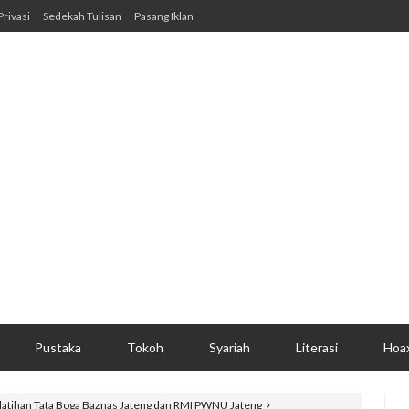
Privasi
Sedekah Tulisan
Pasang Iklan
Pustaka
Tokoh
Syariah
Literasi
Hoa
elatihan Tata Boga Baznas Jateng dan RMI PWNU Jateng