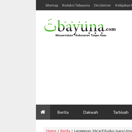
Sitemap
Redaksi Tabayuna
Disclaimer
Kebijakan 
Berita
Dakwah
Tarbiyah
Home
Berita
Langganan, Ma'arif Kudus Juara Umu