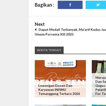
Bagikan :
Next
Dapat Medali Terbanyak, Ma'arif Kudus Ju
Umum Porsema XIII 2025
BERITA TERKAIT
Meraju
Dan Se
Lowongan Dosen Dan
Gugus 
Karyawan INISNU
Pelati
Temanggung Terbaru 2026
For Te