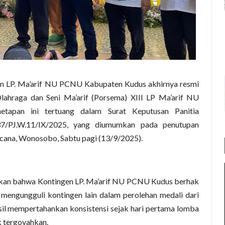
n LP. Ma’arif NU PCNU Kabupaten Kudus akhirnya resmi
ahraga dan Seni Ma’arif (Porsema) XIII LP Ma’arif NU
apan ini tertuang dalam Surat Keputusan Panitia
7/PJ.W.11/IX/2025, yang diumumkan pada penutupan
cana, Wonosobo, Sabtu pagi (13/9/2025).
pkan bahwa Kontingen LP. Ma’arif NU PCNU Kudus berhak
engungguli kontingen lain dalam perolehan medali dari
il mempertahankan konsistensi sejak hari pertama lomba
k tergoyahkan.