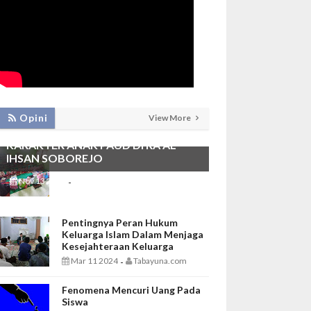
PEMBIASAAN SHALAT DHUHA DAN
Opini
View More
MENGAJI SEBAGAI FONDASI
KARAKTER ANAK PAUD DI RA AL
IHSAN SOBOREJO
Nov 13 2025
Tabayuna.com
-
Pentingnya Peran Hukum
Keluarga Islam Dalam Menjaga
Kesejahteraan Keluarga
Mar 11 2024
Tabayuna.com
-
Fenomena Mencuri Uang Pada
Siswa