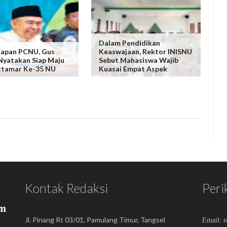
Dalam Pendidikan
dapan PCNU, Gus
Keaswajaan, Rektor INISNU
Nyatakan Siap Maju
Sebut Mahasiswa Wajib
ktamar Ke-35 NU
Kuasai Empat Aspek
Kontak Redaksi
Peri
Email: 
Jl. Pinang Rt 03/01, Pamulang Timur, Tangsel