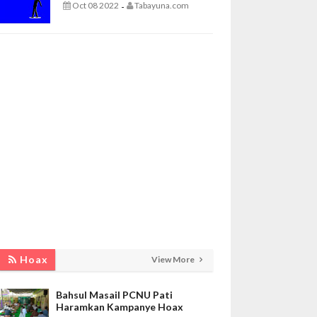
Oct 08 2022
Tabayuna.com
-
Hoax
View More
Bahsul Masail PCNU Pati
Haramkan Kampanye Hoax