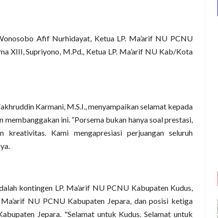
 Wonosobo Afif Nurhidayat, Ketua LP. Ma’arif NU PCNU
a XIII, Supriyono, M.Pd., Ketua LP. Ma’arif NU Kab/Kota
khruddin Karmani, M.S.I., menyampaikan selamat kepada
 membanggakan ini. “Porsema bukan hanya soal prestasi,
an kreativitas. Kami mengapresiasi perjuangan seluruh
nya.
adalah kontingen LP. Ma’arif NU PCNU Kabupaten Kudus,
. Ma’arif NU PCNU Kabupaten Jepara, dan posisi ketiga
abupaten Jepara. "Selamat untuk Kudus. Selamat untuk