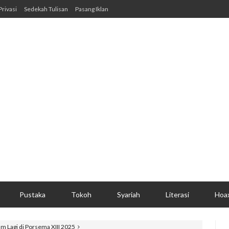
Privasi
Sedekah Tulisan
Pasang Iklan
Pustaka
Tokoh
Syariah
Literasi
Hoa
m Lagi di Porsema XIII 2025