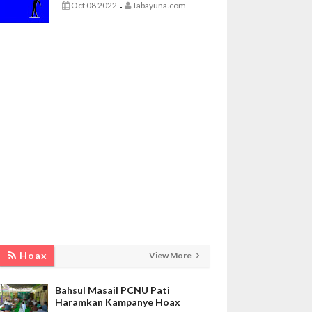
Oct 08 2022
Tabayuna.com
-
Hoax
View More
Bahsul Masail PCNU Pati
Haramkan Kampanye Hoax