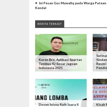
Ini Pesan Gus Muwafiq pada Warga Patean
Kendal
BERITA TERKAIT
Sutina
Keren Bro, Aplikasi Spartav
Sindan
Tembus 42 Besar Jagoan
Resmi 
Indonesia 2025
Pendid
Dosen Inisnu Raih Juara II
Kisah M