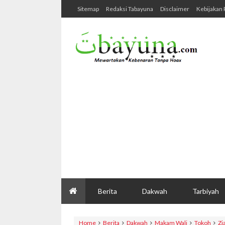
Sitemap
Redaksi Tabayuna
Disclaimer
Kebijakan 
Berita
Dakwah
Tarbiyah
Home
Berita
Dakwah
Makam Wali
Tokoh
Zi