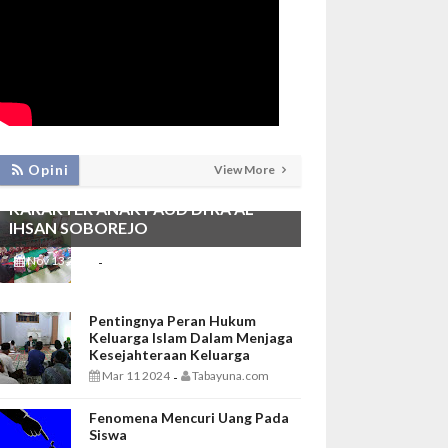
PEMBIASAAN SHALAT DHUHA DAN
Opini
View More
MENGAJI SEBAGAI FONDASI
KARAKTER ANAK PAUD DI RA AL
IHSAN SOBOREJO
Nov 13 2025
Tabayuna.com
-
Pentingnya Peran Hukum
Keluarga Islam Dalam Menjaga
Kesejahteraan Keluarga
Mar 11 2024
Tabayuna.com
-
Fenomena Mencuri Uang Pada
Siswa