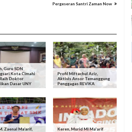
Pergeseran Santri Zaman Now
h, Guru SDN
gsari Kota Cimahi
Profil Miftachul Aziz,
Raih Doktor
Aktivis Ansor Temanggung
ikan Dasar UNY
Penggagas REVIKA
. Zaenal Ma’arif,
Keren, Murid MI Ma'arif