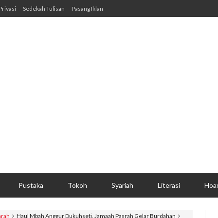
Privasi
Sedekah Tulisan
Pasang Iklan
Pustaka
Tokoh
Syariah
Literasi
Hoa
arah
Haul Mbah Anggur Dukuhseti, Jamaah Pasrah Gelar Burdahan