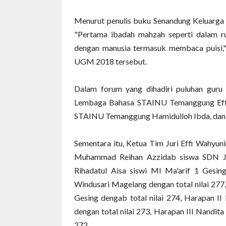
Menurut penulis buku Senandung Keluarga S
"Pertama ibadah mahzah seperti dalam r
dengan manusia termasuk membaca puisi," 
UGM 2018 tersebut.
Dalam forum yang dihadiri puluhan guru
Lembaga Bahasa STAINU Temanggung Effi W
STAINU Temanggung Hamidulloh Ibda, dan Ju
Sementara itu, Ketua Tim Juri Effi Wahyun
Muhammad Reihan Azzidab siswa SDN Jap
Rihadatul Aisa siswi MI Ma'arif 1 Gesing 
Windusari Magelang dengan total nilai 2
Gesing dengab total nilai 274, Harapan 
dengan total nilai 273, Harapan III Nandit
272.