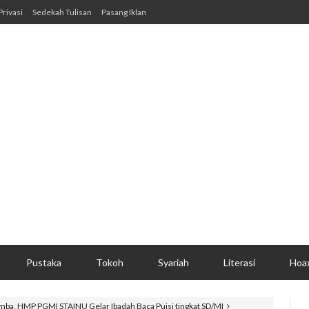
Privasi
Sedekah Tulisan
Pasang Iklan
Pustaka
Tokoh
Syariah
Literasi
Hoa
mba, HMP PGMI STAINU Gelar Ibadah Baca Puisi tingkat SD/MI