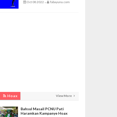
Oct 08 2022
Tabayuna.com
-
Hoax
View More
Bahsul Masail PCNU Pati
Haramkan Kampanye Hoax