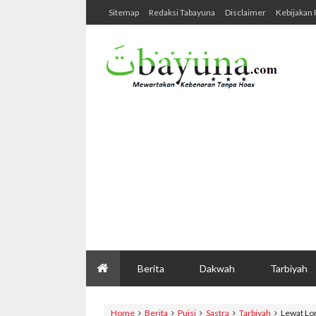
Sitemap
Redaksi Tabayuna
Disclaimer
Kebijakan 
Berita
Dakwah
Tarbiyah
Home
Berita
Puisi
Sastra
Tarbiyah
Lewat Lo