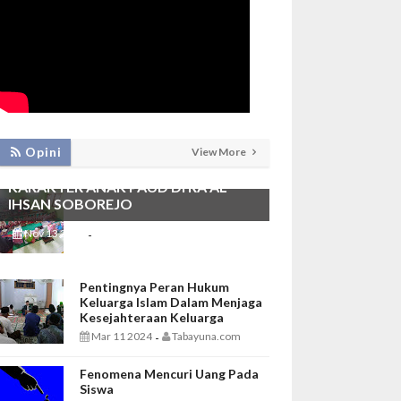
PEMBIASAAN SHALAT DHUHA DAN
Opini
View More
MENGAJI SEBAGAI FONDASI
KARAKTER ANAK PAUD DI RA AL
IHSAN SOBOREJO
Nov 13 2025
Tabayuna.com
-
Pentingnya Peran Hukum
Keluarga Islam Dalam Menjaga
Kesejahteraan Keluarga
Mar 11 2024
Tabayuna.com
-
Fenomena Mencuri Uang Pada
Siswa