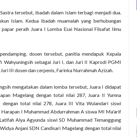
astra tersebut, ibadah dalam Islam terbagi menjadi dua.
ukun Islam. Kedua ibadah muamalah yang berhubungan
papar peraih Juara I Lomba Esai Nasional Filsafat Ilmu
 pendamping, dosen tersebut, panitia mendapuk Kepala
ahyuningsih sebagai Juri I, dan Juri II Kaprodi PGMI
ri III dosen dan cerpenis, Farinka Nurrahmah Azizah.
ingsih mengatakan dalam lomba tersebut, Juara I didapat
an Magelang dengan total nilai 287, Juara II Yumna
dengan total nilai 278, Juara III Vita Wulandari siswi
77, Harapan I Muhammad Abdurrahman A siswa MI Ma'arif
II Latifah Alya Agyunda siswi SD Muhammad Temanggung
a Widya Anjani SDN Candisari Magelang dengan total nilai