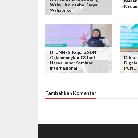
Merek
Wahyu Kolosebo Karya
Kedun
Walisongo
Di UNNES, Kepala SDN
Gajahmungkur 03 Jadi
Diklat
Narasumber Seminar
Digelar
Internasional
PCNU 
Tambahkan Komentar