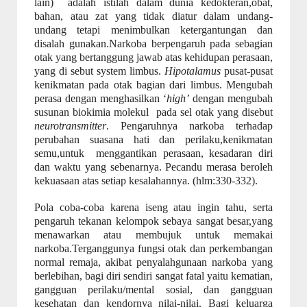
lain)
adalah istilah dalam dunia kedokteran,obat,
bahan, atau zat yang tidak diatur dalam undang-
undang tetapi menimbulkan ketergantungan dan
disalah gunakan.Narkoba berpengaruh pada sebagian
otak yang bertanggung jawab atas kehidupan perasaan,
yang di sebut system limbus.
Hipotalamus
pusat-pusat
kenikmatan pada otak bagian dari limbus. Mengubah
perasa dengan menghasilkan ‘
high’
dengan mengubah
susunan biokimia molekul
pada sel otak yang disebut
neurotransmitter
. Pengaruhnya narkoba terhadap
perubahan suasana hati dan perilaku,kenikmatan
semu,untuk
menggantikan perasaan, kesadaran diri
dan waktu yang sebenarnya. Pecandu merasa beroleh
kekuasaan atas setiap kesalahannya. (hlm:330-332).
Pola coba-coba karena iseng atau ingin tahu, serta
pengaruh tekanan kelompok sebaya sangat besar,yang
menawarkan atau membujuk untuk memakai
narkoba.Terganggunya fungsi otak dan perkembangan
normal remaja, akibat penyalahgunaan narkoba yang
berlebihan, bagi diri sendiri sangat fatal yaitu kematian,
gangguan perilaku/mental sosial, dan gangguan
kesehatan dan kendornya nilai-nilai. Bagi keluarga