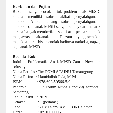
Kelebihan dan Pujian
Buku ini sangat cocok untuk problem anak MI/SD,
karena memiliki solusi akibat penyalahgunaan
narkoba. Artikel tentang solusi penyalahgunaan
narkoba pada anak MI/SD sangat penting dan menarik
karena banyak memberikan solusi atau pelajaran untuk
mengawasi anak-anak kita. Di zaman yang semakin
maju kita harus bisa menolak hadirnya narkoba, napza,
bagi anak MI/SD.
Biodata
Buku
Judul
: Problematika Anak MI/SD Zaman Now dan
solusinya
Nama Penulis : Tim PGMI STAINU Temanggung
Nama Editor
: Hamidulloh Ibda, M.Pd
ISBN
: 978-602-50566-5-9
Penerbit
: Forum Muda Cendikia( formaci),
Semarang
Tahun Terbit
: 2019
Cetakan
: 1 (pertama)
Tebal
: 21 x 14 cm. Xvii + 396 Halaman
Harga
: Rp 100.000,-