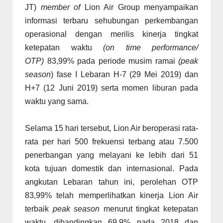
JT)
member of
Lion Air Group menyampaikan
informasi terbaru sehubungan perkembangan
operasional dengan merilis kinerja tingkat
ketepatan waktu
(on time performance/
OTP)
83,99% pada periode musim ramai
(peak
season
) fase I Lebaran H-7 (29 Mei 2019) dan
H+7 (12 Juni 2019) serta momen liburan pada
waktu yang sama.
Selama 15 hari tersebut, Lion Air beroperasi rata-
rata per hari 500 frekuensi terbang atau 7.500
penerbangan yang melayani ke lebih dari 51
kota tujuan domestik dan internasional. Pada
angkutan Lebaran tahun ini, perolehan OTP
83,99% telah memperlihatkan kinerja Lion Air
terbaik
peak season
menurut tingkat ketepatan
waktu, dibandingkan 69,9% pada 2018 dan