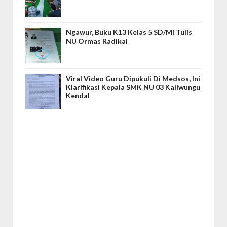
Ngawur, Buku K13 Kelas 5 SD/MI Tulis
NU Ormas Radikal
Viral Video Guru Dipukuli Di Medsos, Ini
Klarifikasi Kepala SMK NU 03 Kaliwungu
Kendal