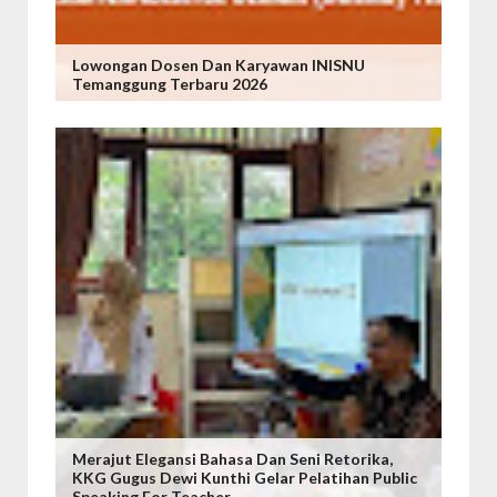
Lowongan Dosen Dan Karyawan INISNU
Temanggung Terbaru 2026
Merajut Elegansi Bahasa Dan Seni Retorika,
KKG Gugus Dewi Kunthi Gelar Pelatihan Public
Speaking For Teacher