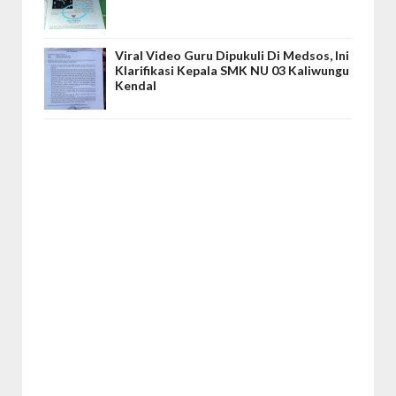
Viral Video Guru Dipukuli Di Medsos, Ini
Klarifikasi Kepala SMK NU 03 Kaliwungu
Kendal