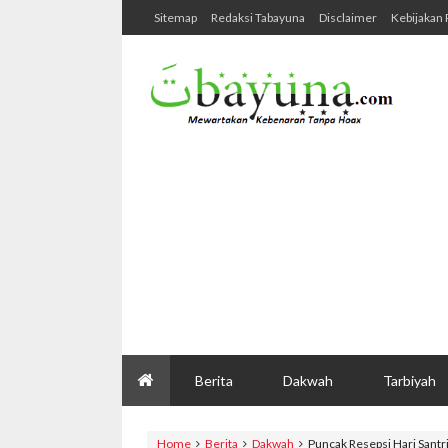
Sitemap
Redaksi Tabayuna
Disclaimer
Kebijakan 
Berita
Dakwah
Tarbiyah
Home
Berita
Dakwah
Puncak Resepsi Hari Santr