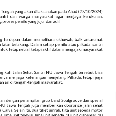
wa Tengah yang akan dilaksanakan pada Ahad (27/10/2024)
santri dan warga masyarakat agar menjaga kerukunan,
roses pemilu yang jujur dan adil.
ang terdepan dalam memelihara ukhuwah, baik antarumat
tar belakang. Dalam setiap pemilu atau pilkada, santri
ntuk tetap netral, tetapi aktif dalam mengajak masyarakat
gikuti Jalan Sehat Santri NU Jawa Tengah tersebut bisa
anya menjaga ketenangan menjelang Pilkada, tetapi juga
ah air di tengah-tengah masyarakat.
kan dengan penampilan grup band Soulgroove dan spesial
U Jawa Tengah juga memberikan doorprize jalan sehat
Calya. Selain itu, dua tiket umrah, tiga unit sepeda motor
s, lima unit televisi, lima unit sepeda, 10 unit dispenser, 10