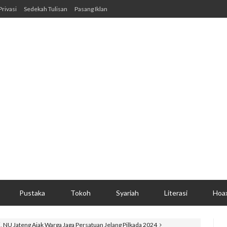
Privasi
Sedekah Tulisan
Pasang Iklan
Pustaka
Tokoh
Syariah
Literasi
Hoa
i, NU Jateng Ajak Warga Jaga Persatuan Jelang Pilkada 2024