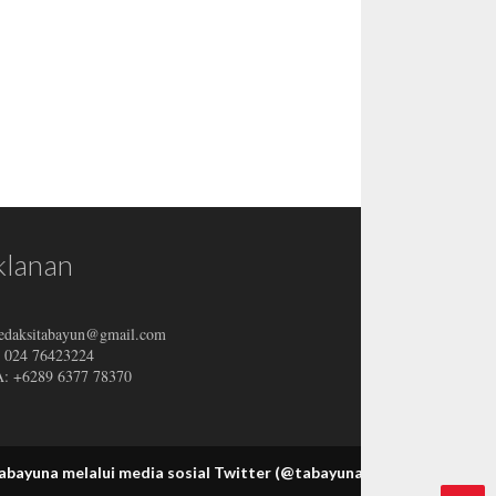
klanan
redaksitabayun@gmail.com
: 024 76423224
 +6289 6377 78370
a melalui media sosial Twitter (@tabayunaCom), Facebook (www.fac