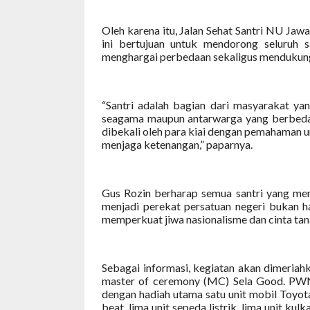
Oleh karena itu, Jalan Sehat Santri NU Ja
ini bertujuan untuk mendorong seluruh 
menghargai perbedaan sekaligus mendukung p
“Santri adalah bagian dari masyarakat y
seagama maupun antarwarga yang berbeda la
dibekali oleh para kiai dengan pemahaman u
menjaga ketenangan,” paparnya.
Gus Rozin berharap semua santri yang men
menjadi perekat persatuan negeri bukan h
memperkuat jiwa nasionalisme dan cinta tan
Sebagai informasi, kegiatan akan dimeriah
master of ceremony (MC) Sela Good. PWN
dengan hadiah utama satu unit mobil Toyota 
beat, lima unit sepeda listrik, lima unit kulka