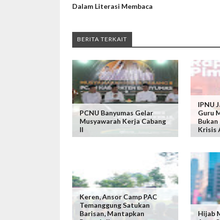
Dalam Literasi Membaca
BERITA TERKAIT
IPNU J
PCNU Banyumas Gelar
Guru M
Musyawarah Kerja Cabang
Bukan 
II
Krisis
Keren, ‎Ansor Camp PAC
Temanggung Satukan
Barisan, Mantapkan
Hijab 