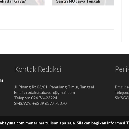
ekadar Gaya?
Santri NU Jawa Tengah
Kontak Redaksi
Peri
Email: 
Jl. Pinang Rt 03/01, Pamulang Timur, Tangsel
Telepon
Email : redaksitabayun@gmail.com
SMS/WA:
Telepon: 024 76423224
SMS/WA: +6289 6377 78370
com menerima tulisan apa saja.
Silakan bagikan informasi Tabayun