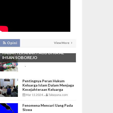
PEMBIASAAN SHALAT DHUHA DAN
Opini
View More
MENGAJI SEBAGAI FONDASI
KARAKTER ANAK PAUD DI RA AL
IHSAN SOBOREJO
Nov 13 2025
Tabayuna.com
-
Pentingnya Peran Hukum
Keluarga Islam Dalam Menjaga
Kesejahteraan Keluarga
Mar 11 2024
Tabayuna.com
-
Fenomena Mencuri Uang Pada
Siswa