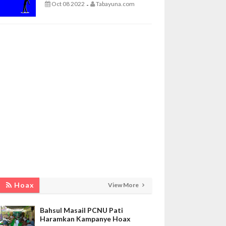
Oct 08 2022
Tabayuna.com
-
Hoax
View More
Bahsul Masail PCNU Pati
Haramkan Kampanye Hoax