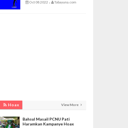
Oct 08 2022
Tabayuna.com
-
Hoax
View More
Bahsul Masail PCNU Pati
Haramkan Kampanye Hoax