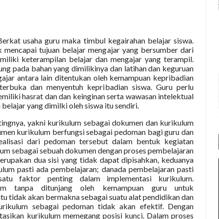
 Berkat usaha guru maka timbul kegairahan belajar siswa.
k mencapai tujuan belajar mengajar yang bersumber dari
emiliki keterampilan belajar dan mengajar yang terampil.
ng pada bahan yang dimilikinya dan latihan dan keguruan
gajar antara lain ditentukan oleh kemampuan kepribadian
 terbuka dan menyentuh kepribadian siswa. Guru perlu
iliki hasrat dan dan keinginan serta wawasan intelektual
belajar yang dimilki oleh siswa itu sendiri.
tingnya, yakni kurikulum sebagai dokumen dan kurikulum
umen kurikulum berfungsi sebagai pedoman bagi guru dan
ealisasi dari pedoman tersebut dalam bentuk kegiatan
ulum sebagai sebuah dokumen dengan proses pembelajaran
rupakan dua sisi yang tidak dapat dipisahkan, keduanya
lum pasti ada pembelajaran; danada pembelajaran pasti
atu faktor penting dalam implementasi kurikulum.
lum tanpa ditunjang oleh kemampuan guru untuk
u tidak akan bermakna sebagai suatu alat pendidikan dan
urikulum sebagai pedoman tidak akan efektif. Dengan
asikan kurikulum memegang posisi kunci. Dalam proses