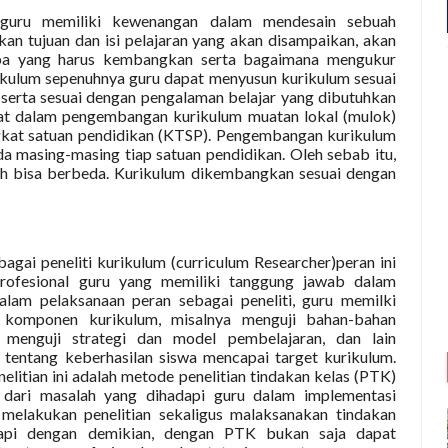
 guru memiliki kewenangan dalam mendesain sebuah
an tujuan dan isi pelajaran yang akan disampaikan, akan
apa yang harus kembangkan serta bagaimana mengukur
kulum sepenuhnya guru dapat menyusun kurikulum sesuai
h, serta sesuai dengan pengalaman belajar yang dibutuhkan
ihat dalam pengembangan kurikulum muatan lokal (mulok)
ngkat satuan pendidikan (KTSP). Pengembangan kurikulum
a masing-masing tiap satuan pendidikan. Oleh sebab itu,
lah bisa berbeda. Kurikulum dikembangkan sesuai dengan
bagai peneliti kurikulum (curriculum Researcher)peran ini
profesional guru yang memiliki tanggung jawab dalam
alam pelaksanaan peran sebagai peneliti, guru memilki
 komponen kurikulum, misalnya menguji bahan-bahan
, menguji strategi dan model pembelajaran, dan lain
tentang keberhasilan siswa mencapai target kurikulum.
elitian ini adalah metode penelitian tindakan kelas (PTK)
 dari masalah yang dihadapi guru dalam implementasi
f melakukan penelitian sekaligus malaksanakan tindakan
api dengan demikian, dengan PTK bukan saja dapat