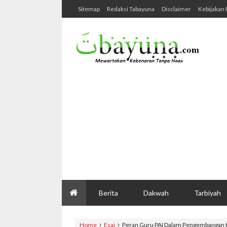
Sitemap
Redaksi Tabayuna
Disclaimer
Kebijakan 
Berita
Dakwah
Tarbiyah
Home
Esai
Peran Guru PAI Dalam Pengembangan K