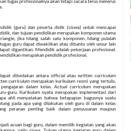
 tugas profesionalnya akan tetapi sacara terus menerus
a.
ndidik (guru) dan peserta didik (siswa) untuk mencapai
ta didik, dan tujuan pendidikan merupakan komponen utama
angle, jika hilang salah satu komponen, hilang pulalah
 tugas guru dapat diwakilkan atau dibantu oleh unsur lain
 dapat digantikan. Mendidik adalah pekerjaan profesional.
 pendidikan merupakan pendidik profesional.
apat dibedakan antara official atau written curriculum
itten curriculum merupakan kurikulum resmi yang tertulis,
pengajaran dalam kelas. Actual curriculum merupakan
uru-guru. Kurikulum nyata merupakan implementasi dari
erapa ahli menyatakan bahwa betapapun bagusnya suatu
gantung pada apa yang dilakukan oleh guru di dalam kelas
gang peranan penting baik dalam penyusunan maupun
jadi acuan bagi guru, dalam memilih kegiatan yang akan
kannya, yaitu siswa. Tujuan utama kegiatan guru dalam