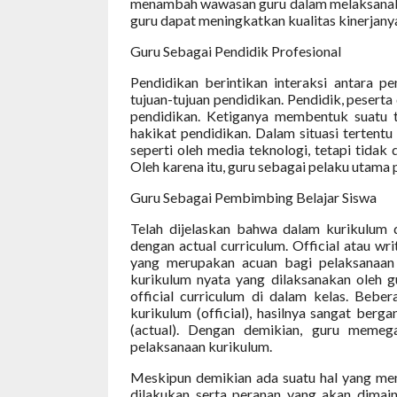
menambah wawasan guru dalam melaksanakan
guru dapat meningkatkan kualitas kinerjany
Guru Sebagai Pendidik Profesional
Pendidikan berintikan interaksi antara pe
tujuan-tujuan pendidikan. Pendidik, peser
pendidikan. Ketiganya membentuk suatu tri
hakikat pendidikan. Dalam situasi tertentu
seperti oleh media teknologi, tetapi tidak
Oleh karena itu, guru sebagai pelaku utama
Guru Sebagai Pembimbing Belajar Siswa
Telah dijelaskan bahwa dalam kurikulum d
dengan actual curriculum. Official atau wr
yang merupakan acuan bagi pelaksanaan 
kurikulum nyata yang dilaksanakan oleh g
official curriculum di dalam kelas. Beb
kurikulum (official), hasilnya sangat ber
(actual). Dengan demikian, guru meme
pelaksanaan kurikulum.
Meskipun demikian ada suatu hal yang men
dilakukan serta peranan yang akan dimain