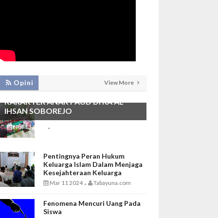
PEMBIASAAN SHALAT DHUHA DAN
Opini
View More
MENGAJI SEBAGAI FONDASI
KARAKTER ANAK PAUD DI RA AL
IHSAN SOBOREJO
Nov 13 2025
Tabayuna.com
-
Pentingnya Peran Hukum
Keluarga Islam Dalam Menjaga
Kesejahteraan Keluarga
Mar 11 2024
Tabayuna.com
-
Fenomena Mencuri Uang Pada
Siswa