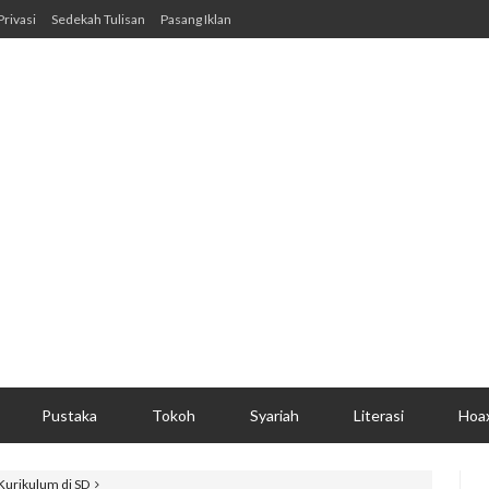
Privasi
Sedekah Tulisan
Pasang Iklan
Pustaka
Tokoh
Syariah
Literasi
Hoa
urikulum di SD