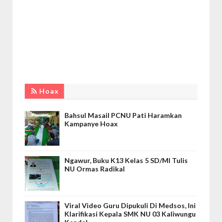
Hoax
Bahsul Masail PCNU Pati Haramkan
Kampanye Hoax
Ngawur, Buku K13 Kelas 5 SD/MI Tulis
NU Ormas Radikal
Viral Video Guru Dipukuli Di Medsos, Ini
Klarifikasi Kepala SMK NU 03 Kaliwungu