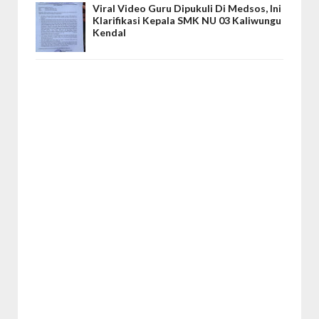
Viral Video Guru Dipukuli Di Medsos, Ini
Klarifikasi Kepala SMK NU 03 Kaliwungu
Kendal