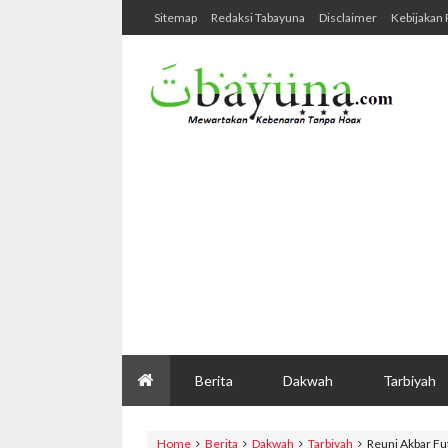
Sitemap
Redaksi Tabayuna
Disclaimer
Kebijakan 
Berita
Dakwah
Tarbiyah
Home
Berita
Dakwah
Tarbiyah
Reuni Akbar Fu