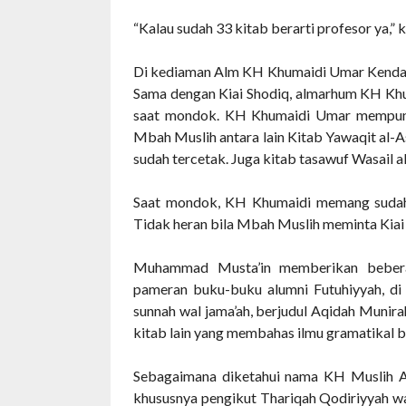
“Kalau sudah 33 kitab berarti profesor ya,”
Di kediaman Alm KH Khumaidi Umar Kendal 
Sama dengan Kiai Shodiq, almarhum KH Khum
saat mondok. KH Khumaidi Umar mempunyai
Mbah Muslih antara lain Kitab Yawaqit al-A
sudah tercetak. Juga kitab tasawuf Wasail al
Saat mondok, KH Khumaidi memang sudah t
Tidak heran bila Mbah Muslih meminta Kiai
Muhammad Musta’in memberikan beber
pameran buku-buku alumni Futuhiyyah, di a
sunnah wal jama’ah, berjudul Aqidah Munira
kitab lain yang membahas ilmu gramatikal b
Sebagaimana diketahui nama KH Muslih A
khususnya pengikut Thariqah Qodiriyyah 