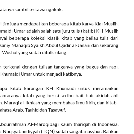
 katanya sambil tertawa ngakak.
tim juga mendapatkan beberapa kitab karya Kiai Muslih.
aidi Umar adalah salah satu juru tulis (katib) KH Muslih
 beberapa koleksi klasik kitab yang beliau tulis dari
saniy Manaqib Syaikh Abdul Qadir al-Jailani dan sekarang
-Wushul yang sudah ditulis ulang.
erkenal dengan tulisan tanganya yang bagus dan rapi.
 Khumaidi Umar untuk menjadi katibnya.
apa kitab karangan KH Khumaidi untuk meramaikan
ntaranya kitab yang berisi seribu bait-bait akidah ahli
h. Maraqi al-Ikhlash yang membahas ilmu fikih, dan kitab-
ahasa Arab, Tauhid dan Tasawuf.
bdurrahman Al-Maroqibagi kaum thariqah di Indonesia,
wa Naqsyabandiyyah (TQN) sudah sangat masyhur. Bahkan