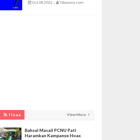
Oct 08 2022
Tabayuna.com
-
Hoax
View More
Bahsul Masail PCNU Pati
Haramkan Kampanye Hoax