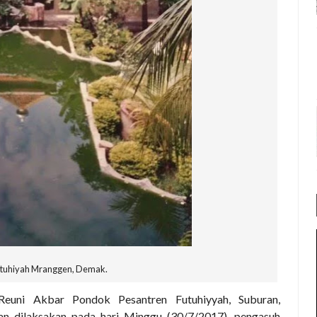
tuhiyah Mranggen, Demak.
Reuni Akbar Pondok Pesantren Futuhiyyah, Suburan,
an dilaksakan pada hari
Minggu (30/7
/2017
), pengasuh