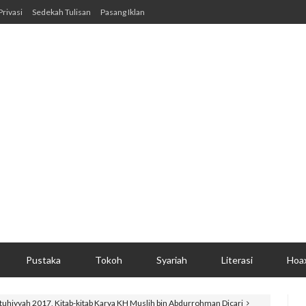
Privasi
Sedekah Tulisan
Pasang Iklan
Pustaka
Tokoh
Syariah
Literasi
Hoa
tuhiyyah 2017, Kitab-kitab Karya KH Muslih bin Abdurrohman Dicari