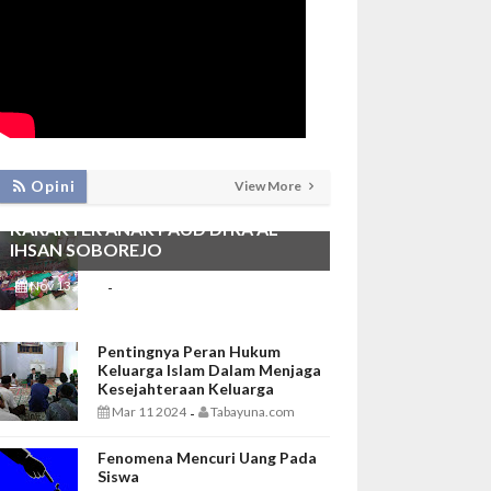
PEMBIASAAN SHALAT DHUHA DAN
Opini
View More
MENGAJI SEBAGAI FONDASI
KARAKTER ANAK PAUD DI RA AL
IHSAN SOBOREJO
Nov 13 2025
Tabayuna.com
-
Pentingnya Peran Hukum
Keluarga Islam Dalam Menjaga
Kesejahteraan Keluarga
Mar 11 2024
Tabayuna.com
-
Fenomena Mencuri Uang Pada
Siswa