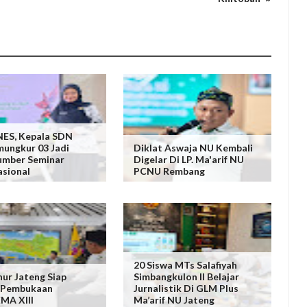
ES, Kepala SDN
ungkur 03 Jadi
Diklat Aswaja NU Kembali
umber Seminar
Digelar Di LP. Ma'arif NU
asional
PCNU Rembang
20 Siswa MTs Salafiyah
ur Jateng Siap
Simbangkulon II Belajar
i Pembukaan
Jurnalistik Di GLM Plus
MA XIII
Ma’arif NU Jateng