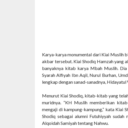
Karya-karya monumental dari Kiai Muslih 
akbar tersebut. Kiai Shodiq Hamzah yang a
banyaknya kitab karya Mbah Muslih. Dia m
Syarah Alfiyah Ibn Aqil, Nurul Burhan, Umd
lengkap dengan sanad-sanadnya, Hidayatul 
Menurut Kiai Shodiq, kitab-kitab yang tel
muridnya.
“KH Muslih memberikan kitab-
mengaji di kampung-kampung,” kata Kiai Sho
Shodiq sebagai alumni Futuhiyyah sudah m
Alqoidah Samiyah tentang Nahwu.