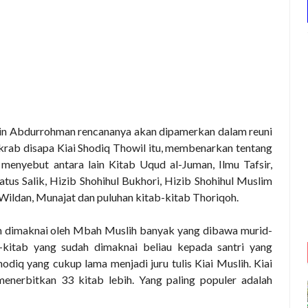
bin Abdurrohman rencananya akan dipamerkan dalam reuni
krab disapa Kiai Shodiq Thowil itu, membenarkan tentang
enyebut antara lain Kitab Uqud al-Juman, Ilmu Tafsir,
atus Salik, Hizib Shohihul Bukhori, Hizib Shohihul Muslim
Wildan, Munajat dan puluhan kitab-kitab Thoriqoh.
ah dimaknai oleh Mbah Muslih banyak yang dibawa murid-
kitab yang sudah dimaknai beliau kepada santri yang
diq yang cukup lama menjadi juru tulis Kiai Muslih. Kiai
enerbitkan 33 kitab lebih. Yang paling populer adalah