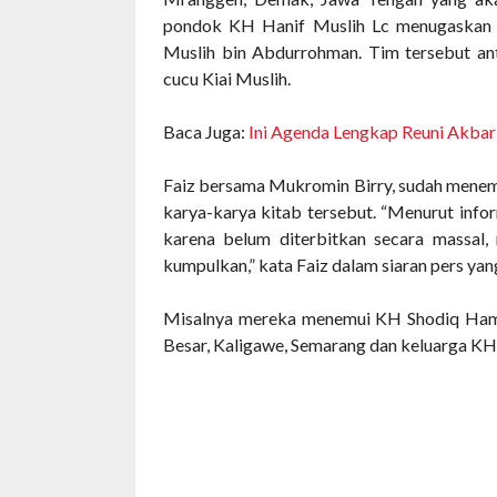
pondok KH Hanif Muslih Lc menugaskan t
Muslih bin Abdurrohman. Tim tersebut ant
cucu Kiai Muslih.
Baca Juga:
Ini Agenda Lengkap Reuni Akba
Faiz bersama Mukromin Birry, sudah menem
karya-karya kitab tersebut.
“Menurut infor
karena belum diterbitkan secara massal, 
kumpulkan,” kata Faiz
dalam siaran pers ya
Misalnya mereka menemui KH Shodiq Hamz
Besar, Kaligawe, Semarang dan keluarga KH