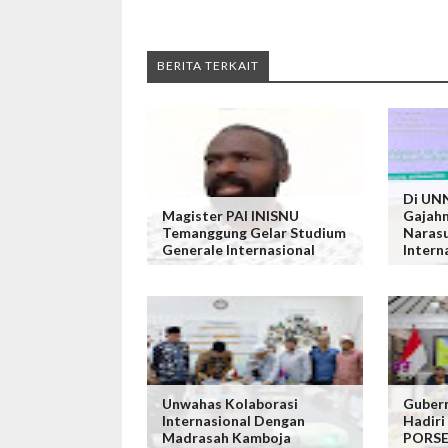
BERITA TERKAIT
Di UNN
Magister PAI INISNU
Gajahm
Temanggung Gelar Studium
Naras
Generale Internasional
Intern
Unwahas Kolaborasi
Gubern
Internasional Dengan
Hadir
Madrasah Kamboja
PORSE