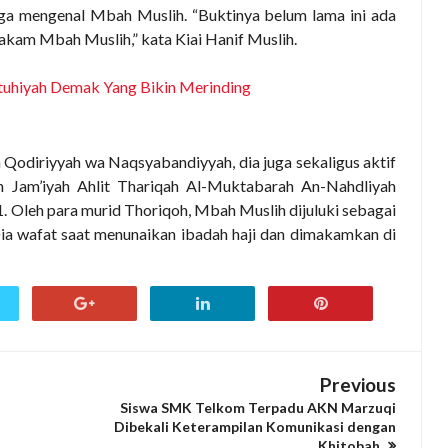
uga mengenal Mbah Muslih.
“Buktinya belum lama ini ada
kam Mbah Muslih,” kata Kiai Hanif Muslih.
utuhiyah Demak Yang Bikin Merinding
h Qodiriyyah wa Naqsyabandiyyah, dia juga sekaligus aktif
am’iyah Ahlit Thariqah Al-Muktabarah An-Nahdliyah
1. Oleh para murid Thoriqoh, Mbah Muslih dijuluki sebagai
ia wafat saat menunaikan ibadah haji dan dimakamkan di
Previous
Siswa SMK Telkom Terpadu AKN Marzuqi
Dibekali Keterampilan Komunikasi dengan
Khitobah