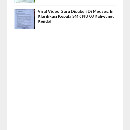
Viral Video Guru Dipukuli Di Medsos, Ini
Klarifikasi Kepala SMK NU 03 Kaliwungu
Kendal