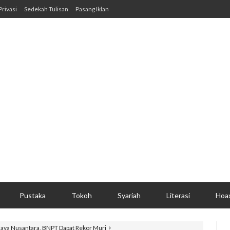
Privasi
Sedekah Tulisan
Pasang Iklan
Pustaka
Tokoh
Syariah
Literasi
Hoa
aya Nusantara, BNPT Dapat Rekor Muri