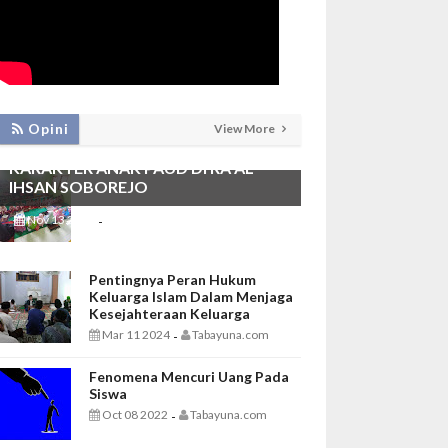
PEMBIASAAN SHALAT DHUHA DAN
Opini
View More
MENGAJI SEBAGAI FONDASI
KARAKTER ANAK PAUD DI RA AL
IHSAN SOBOREJO
Nov 13 2025
Tabayuna.com
-
Pentingnya Peran Hukum
Keluarga Islam Dalam Menjaga
Kesejahteraan Keluarga
Mar 11 2024
Tabayuna.com
-
Fenomena Mencuri Uang Pada
Siswa
Oct 08 2022
Tabayuna.com
-