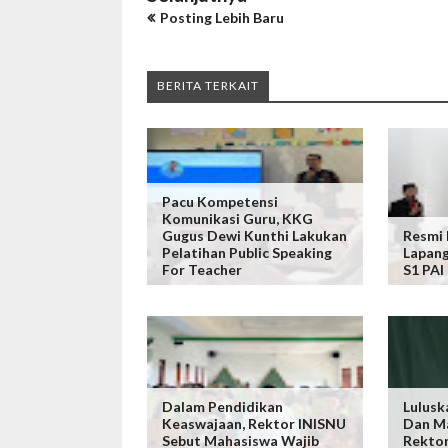
Posting Lebih Baru
BERITA TERKAIT
Pacu Kompetensi
Komunikasi Guru, KKG
Gugus Dewi Kunthi Lakukan
Resmi 
Pelatihan Public Speaking
Lapang
For Teacher
S1 PAI
Dalam Pendidikan
Lulusk
Keaswajaan, Rektor INISNU
Dan Ma
Sebut Mahasiswa Wajib
Rekto