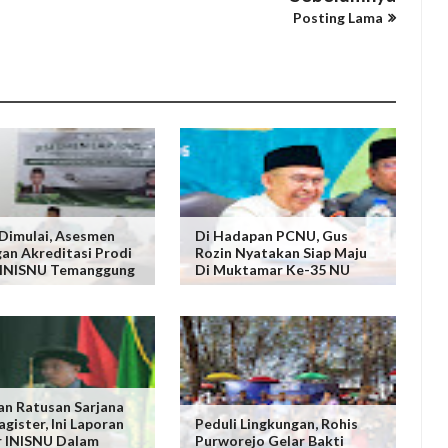
Posting Lama
Dimulai, Asesmen
Di Hadapan PCNU, Gus
an Akreditasi Prodi
Rozin Nyatakan Siap Maju
 INISNU Temanggung
Di Muktamar Ke-35 NU
an Ratusan Sarjana
gister, Ini Laporan
Peduli Lingkungan, Rohis
r INISNU Dalam
Purworejo Gelar Bakti