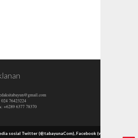
klanan
redaksitabayun@gmail.com
: 024 76423224
 +6289 6377 78370
osial Twitter (@tabayunaCom), Facebook (www.facebook.com/Tabayun