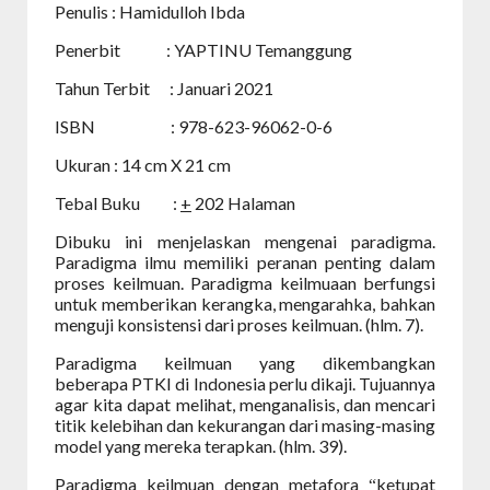
Penulis
: Hamidulloh Ibda
Penerbit
: YAPTINU Temanggung
Tahun Terbit
: Januari 2021
ISBN
: 978-623-96062-0-6
Ukuran
: 14 cm X 21 cm
Tebal Buku
:
+
202 Halaman
Dibuku ini menjelaskan mengenai paradigma.
Paradigma ilmu memiliki peranan penting dalam
proses keilmuan. Paradigma keilmuaan berfungsi
untuk memberikan kerangka, mengarahka, bahkan
menguji konsistensi dari proses keilmuan. (hlm. 7).
Paradigma keilmuan yang dikembangkan
beberapa PTKI di Indonesia perlu dikaji. Tujuannya
agar kita dapat melihat, menganalisis, dan mencari
titik kelebihan dan kekurangan dari masing-masing
model yang mereka terapkan. (hlm. 39).
Paradigma keilmuan dengan metafora
ketupat
“