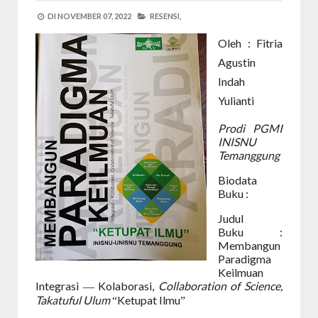
DI
NOVEMBER 07, 2022
RESENSI,
Oleh : Fitria
Agustin
Indah
Yulianti
Prodi PGMI
INISNU
Temanggung
Biodata
Buku :
Judul
Buku
:
Membangun
Paradigma
Keilmuan
Integrasi
Kolaborasi,
Collaboration of Science,
—
Takatuful Ulum
Ketupat Ilmu
“
”