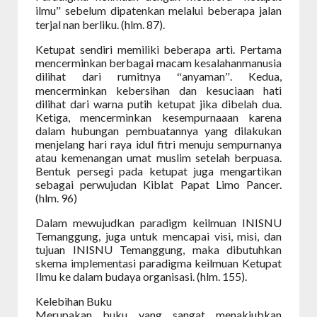
ilmu
sebelum dipatenkan melalui beberapa jalan
”
terjal nan berliku. (hlm. 87).
Ketupat sendiri memiliki beberapa arti. Pertama
mencerminkan berbagai macam kesalahanmanusia
dilihat dari rumitnya
anyaman
. Kedua,
“
”
mencerminkan kebersihan dan kesuciaan hati
dilihat dari warna putih ketupat jika dibelah dua.
Ketiga, mencerminkan kesempurnaaan karena
dalam hubungan pembuatannya yang dilakukan
menjelang hari raya idul fitri menuju sempurnanya
atau kemenangan umat muslim setelah berpuasa.
Bentuk persegi pada ketupat juga mengartikan
sebagai perwujudan Kiblat Papat Limo Pancer.
(hlm. 96)
Dalam mewujudkan paradigm keilmuan INISNU
Temanggung, juga untuk mencapai visi, misi, dan
tujuan INISNU Temanggung, maka dibutuhkan
skema implementasi paradigma keilmuan Ketupat
Ilmu ke dalam budaya organisasi. (hlm. 155).
Kelebihan Buku
Merupakan buku yang sangat menakjubkan