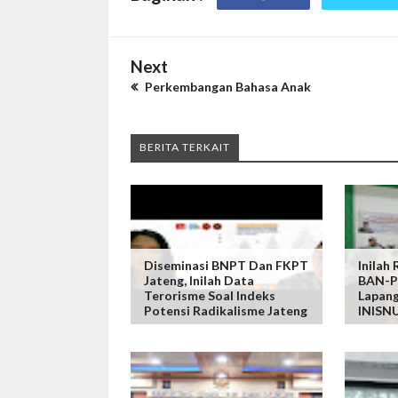
Next
Perkembangan Bahasa Anak
BERITA TERKAIT
Diseminasi BNPT Dan FKPT
Inilah
Jateng, Inilah Data
BAN-P
Terorisme Soal Indeks
Lapang
Potensi Radikalisme Jateng
INISN