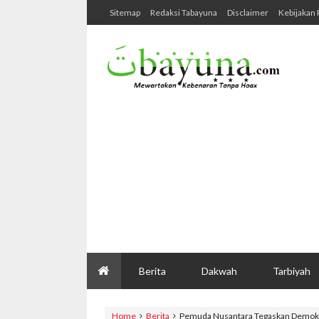
Sitemap
Redaksi Tabayuna
Disclaimer
Kebijakan 
Berita
Dakwah
Tarbiyah
Home
Berita
Pemuda Nusantara Tegaskan Demokr