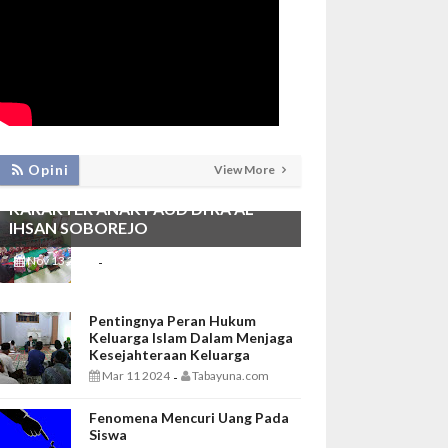
PEMBIASAAN SHALAT DHUHA DAN
Opini
View More
MENGAJI SEBAGAI FONDASI
KARAKTER ANAK PAUD DI RA AL
IHSAN SOBOREJO
Nov 13 2025
Tabayuna.com
-
Pentingnya Peran Hukum
Keluarga Islam Dalam Menjaga
Kesejahteraan Keluarga
Mar 11 2024
Tabayuna.com
-
Fenomena Mencuri Uang Pada
Siswa