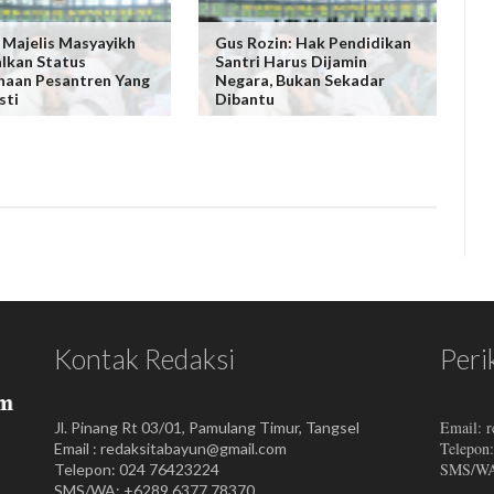
 Majelis Masyayikh
Gus Rozin: Hak Pendidikan
lkan Status
Santri Harus Dijamin
aan Pesantren Yang
Negara, Bukan Sekadar
sti
Dibantu
Kontak Redaksi
Peri
Email: 
Jl. Pinang Rt 03/01, Pamulang Timur, Tangsel
Telepon
Email : redaksitabayun@gmail.com
SMS/WA:
Telepon: 024 76423224
SMS/WA: +6289 6377 78370