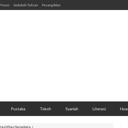
Privasi
Sedekah Tulisan
Pasang Iklan
Pustaka
Tokoh
Syariah
Literasi
Hoa
asi Khas Nusantara