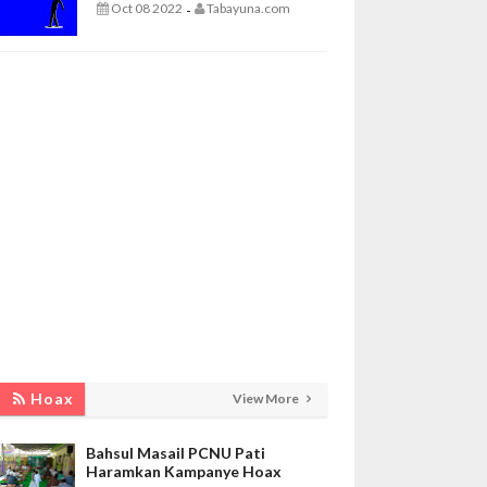
Oct 08 2022
Tabayuna.com
-
Hoax
View More
Bahsul Masail PCNU Pati
Haramkan Kampanye Hoax