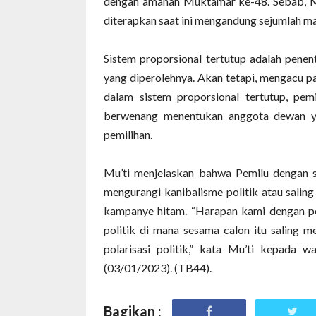
dengan amanah Muktamar ke-48. Sebab, M
diterapkan saat ini mengandung sejumlah ma
Sistem proporsional tertutup adalah penent
yang diperolehnya. Akan tetapi, mengacu pad
dalam sistem proporsional tertutup, pemi
berwenang menentukan anggota dewan ya
pemilihan.
Mu’ti menjelaskan bahwa Pemilu dengan si
mengurangi kanibalisme politik atau saling
kampanye hitam. “Harapan kami dengan per
politik di mana sesama calon itu saling m
polarisasi politik,” kata Mu’ti kepada
(03/01/2023). (TB44).
Bagikan :