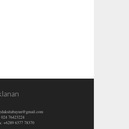
klanan
redaksitabayun@gmail.com
: 024 76423224
 +6289 6377 78370