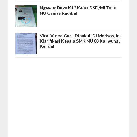
Ngawur, Buku K13 Kelas 5 SD/MI Tulis
NU Ormas Radikal
Viral Video Guru Dipukuli Di Medsos, Ini
Klarifikasi Kepala SMK NU 03 Kaliwungu
Kendal