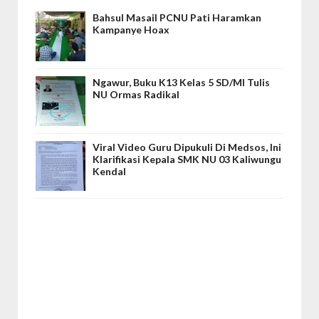
Bahsul Masail PCNU Pati Haramkan
Kampanye Hoax
Ngawur, Buku K13 Kelas 5 SD/MI Tulis
NU Ormas Radikal
Viral Video Guru Dipukuli Di Medsos, Ini
Klarifikasi Kepala SMK NU 03 Kaliwungu
Kendal