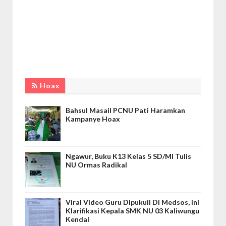
Hoax
Bahsul Masail PCNU Pati Haramkan
Kampanye Hoax
Ngawur, Buku K13 Kelas 5 SD/MI Tulis
NU Ormas Radikal
Viral Video Guru Dipukuli Di Medsos, Ini
Klarifikasi Kepala SMK NU 03 Kaliwungu
Kendal