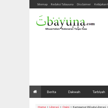
Sitemap
Redaksi Tabayuna
Disclaimer
Kebijakan 
Berita
Dakwah
Tarbiyah
Home
Literasi
Opini
Kampanye Wisata Literasi