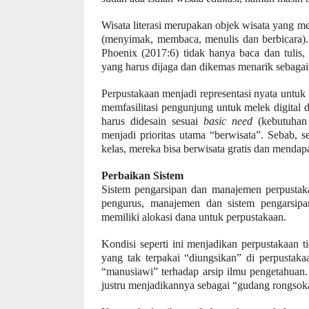
Wisata literasi merupakan objek wisata yang 
(menyimak, membaca, menulis dan berbicara). 
Phoenix (2017:6) tidak hanya baca dan tulis
yang harus dijaga dan dikemas menarik sebagai 
P
erpustakaan
menjadi representasi nyata untuk b
memfasilitasi pengunjung untuk melek digital
harus didesain sesuai
basic need
(kebutuhan 
menjadi prioritas utama “berwisata”. Sebab, se
kelas, mereka bisa berwisata gratis dan mendap
Perbaikan Sistem
Sistem pengarsipan dan manajemen perpustaka
pengurus, manajemen dan sistem pengarsipan
memiliki
alokasi dana
untuk
perpustakaan.
Kondisi seperti ini menjadikan perpustakaan
yang tak terpakai “diungsikan” di perpustakaa
“manusiawi” terhadap arsip ilmu pengetahuan
justru menjadikannya sebagai “gudang rongsok