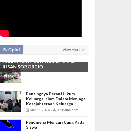
PEMBIASAAN SHALAT DHUHA DAN
Opini
View More
MENGAJI SEBAGAI FONDASI
KARAKTER ANAK PAUD DI RA AL
IHSAN SOBOREJO
Nov 13 2025
Tabayuna.com
-
Pentingnya Peran Hukum
Keluarga Islam Dalam Menjaga
Kesejahteraan Keluarga
Mar 11 2024
Tabayuna.com
-
Fenomena Mencuri Uang Pada
Siswa