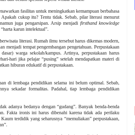
menawarkan fasilitas untuk meningkatkan kemampuan berbahasa
Apakah cukup itu? Tentu tidak. Sebab, pilar literasi menurut
, namun juga pengarsipan. Arsip menjadi
firsthand knowledge
“harta karun intelektual
”
.
erwisata literasi.
R
umah ilmu
tersebut
harus dikemas modern,
 dan menjadi tempat pengembangan pengetahuan.
Perpustakaan
dasar) warga sekolah
/
kampus. Artinya, perpustakaan harus
hari-hari jika pelajar “pusing” setelah mendapatkan materi di
atkan hiburan edukatif di perpustakaan.
an di lembaga pendidikan selama ini belum optimal. Sebab,
nya sekadar formalitas. Padahal, tiap lembaga pendidikan
 tidak adanya bedanya dengan “gudang”. Banyak benda-benda
n. Fakta ironis ini harus dibenahi karena tidak ada perilaku
. Kaum terdidik yang seharusnya “memuliakan” perpustakaan,
an”.