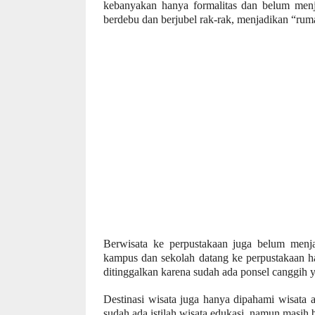
kebanyakan hanya formalitas dan belum menja
berdebu dan berjubel rak-rak
,
menjadikan “ruma
Berwisata ke perpustakaan
juga
belum menjad
kampus dan sekolah datang ke perpustakaan h
ditinggalkan karena sudah ada ponsel canggih 
D
estinasi wisata juga hanya dipahami wisata a
sudah ada istilah wisata edukasi, namun masih bi