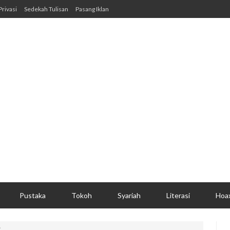
Privasi
Sedekah Tulisan
Pasang Iklan
Pustaka
Tokoh
Syariah
Literasi
Hoa