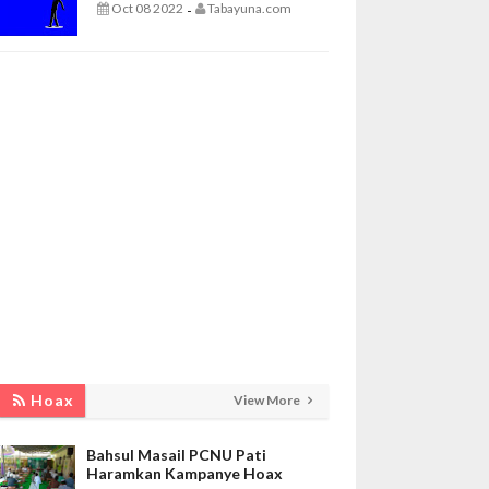
Oct 08 2022
Tabayuna.com
-
Hoax
View More
Bahsul Masail PCNU Pati
Haramkan Kampanye Hoax