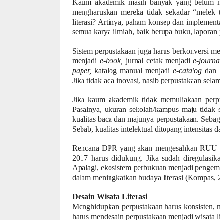
Kaum akademik masih banyak yang belum memah
mengharuskan mereka tidak sekadar “melek te
literasi? Artinya, paham konsep dan implement
semua karya ilmiah, baik berupa buku, laporan pe
Sistem perpustakaan
juga harus ber
konversi me
menjadi
e-book,
jurnal cetak menjadi
e-journa
paper,
katalog manual menjadi
e-catalog
dan 
Jika tidak ada inovasi, nasib perpustakaan se
Jika kaum akademik tidak memuliakaan perpus
Pasalnya, ukuran sekolah/kampus maju tidak se
kualitas baca dan majunya perpustakaan. Sebagu
Sebab, kualitas intelektual ditopang intensitas d
Rencana DPR yang akan mengesahkan RUU Sis
2017 harus didukung. Jika sudah diregulasika
Apalagi, ekosistem perbukuan menjadi pengem
dalam meningkatkan budaya literasi (Kompas, 
Desain Wisata Literasi
Menghidupkan perpustakaan harus konsisten,
harus mendesain perpustakaan menjadi wisata li