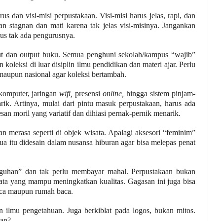
s dan visi-misi perpustakaan. Visi-misi harus jelas, rapi, dan
aan stagnan dan mati
karena
tak jelas visi-misinya. Jangankan
pus tak ada pengurusnya.
put dan output buku. Semua penghuni sekolah/kampus “wajib”
koleksi di luar disiplin ilmu pendidikan dan materi ajar.
Perlu
 maupun nasional agar koleksi bertambah.
 komputer, jaringan
wifi,
presensi
online,
hingga sistem pinjam-
rik. Artinya, mulai dari pintu masuk perpustakaan, harus ada
san moril yang variatif dan dihiasi pernak-pernik menarik.
n merasa seperti di objek wisata. Apalagi aksesori “feminim”
a itu didesain dalam nusansa hiburan
agar bisa
melepas penat
ungguhan” dan tak perlu membayar mahal. Perpustakaan bukan
ata yang mampu meningkatkan kualitas.
Gagasan ini
juga
bisa
aca maupun rumah baca
.
an ilmu pengetahuan.
Juga berkiblat pada logos, bukan mitos.
aan?