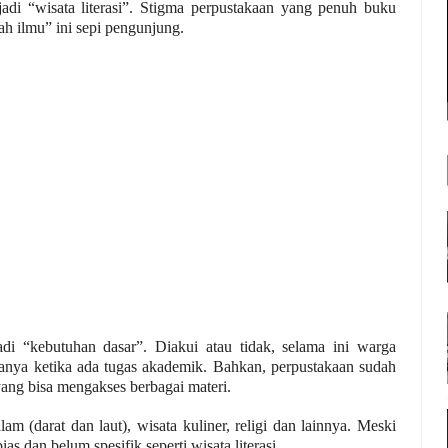
di “wisata literasi”. Stigma perpustakaan yang penuh buku
h ilmu” ini sepi pengunjung.
i “kebutuhan dasar”. Diakui atau tidak, selama ini warga
anya ketika ada tugas
akademik
. Bahkan, perpustakaan sudah
yang bisa mengakses berbagai materi.
lam (darat dan la
u
t), wisata kuliner, religi dan lainnya. Meski
as dan belum spesifik seperti wisata literasi.