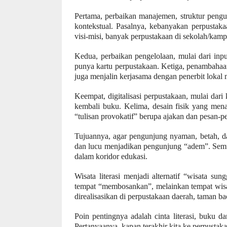
Pertama, perbaikan manajemen, struktur penguru
kontekstual. Pasalnya, kebanyakan perpustak
visi-misi, banyak perpustakaan di sekolah/kam
Kedua, perbaikan pengelolaan, mulai dari in
punya kartu perpustakaan. Ketiga, penambahaan 
juga menjalin kerjasama dengan penerbit lokal
Keempat, digitalisasi perpustakaan, mulai dari
kembali buku. Kelima, desain fisik yang mena
“tulisan provoka
tif
” berupa ajakan dan pesan-pe
Tujuannya, agar pengunjung nyaman, betah, da
dan
lucu menjadikan pengunjung “adem”. Semu
dalam koridor edukasi.
Wisata literasi menjadi alternatif “wisata s
tempat “membosankan”, melainkan tempat wis
direalisasikan
di perpustakaan daerah, taman b
Poin pentingnya adalah cinta literasi, buku d
Pertanyaanya, kapan terakhir kita ke perpustak