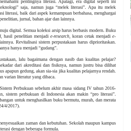
ami pentingnya literasi. Apalagi, era digital seperti ini
knologi” saja, namun juga “melek literasi”. Apa itu melek
asi literasi, baik dari aspek kemampuan berbahasa, menghargai
nelitian, jurnal, bahan ajar dan lainnya.
nuju digital. Semua koleksi
arsip
harus berbasis modern. Buku
l,
hasil penelitian menjadi ­
e-research,
koran cetak menjadi
e-
lainnya.
R
evitalisasi sistem perpustakaan harus diprioritaskan.
lamanya hanya menjadi “gudang”.
takaan, lalu bagaimana dengan nasib dan kualitas pelajar?
kadar dari akreditasi dan fisiknya, namun justru bisa dilihat
s apapun gedung, akan sia-sia jika kualitas pelajarnya rendah.
an varian literatur yang dibaca.
tem Perbukuan sebelum akhir masa sidang IV tahun 2016-
n, sistem perbukuan di Indonesia akan makin “pro literasi”.
bangan untuk menghasilkan buku bermutu, murah, dan merata
24/4/2017).
 menyesuaikan zaman dan kebutuhan. Sekolah maupun kampus
terasi dengan beberapa formula.