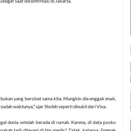
eegaf saat dikonfirmasi di Jakarta.
ia bukan yang berobat sama kita. Mungkin dia enggak enak,
udah waktunya," ujar Sholeh seperti dinukil dari Viva.
l dunia setelah berada di rumah. Karena, di data posko
apakah tadi dilayani di tim medis? Tidak, katanya. Enggak