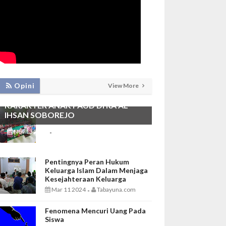
PEMBIASAAN SHALAT DHUHA DAN
Opini
View More
MENGAJI SEBAGAI FONDASI
KARAKTER ANAK PAUD DI RA AL
IHSAN SOBOREJO
Nov 13 2025
Tabayuna.com
-
Pentingnya Peran Hukum
Keluarga Islam Dalam Menjaga
Kesejahteraan Keluarga
Mar 11 2024
Tabayuna.com
-
Fenomena Mencuri Uang Pada
Siswa