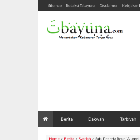
Sitemap
Redaksi Tabayuna
Disclaimer
Kebijakan 
Berita
Dakwah
Tarbiyah
Home
Berita
Syariah
Satu Peserta Reuni Alumni