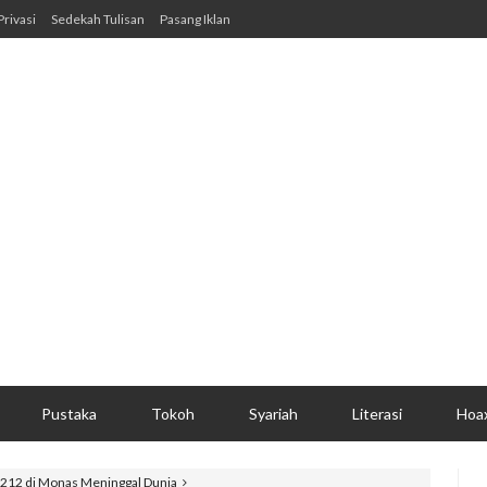
Privasi
Sedekah Tulisan
Pasang Iklan
Pustaka
Tokoh
Syariah
Literasi
Hoa
 212 di Monas Meninggal Dunia