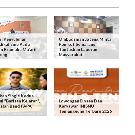
ri Penyuluhan
Ombudsman Jateng Minta
dikalisme Pada
Pemkot Semarang
n Pramuka Ma'arif
Tuntaskan Laporan
teng
Masyarakat
kan Single Kedua
ul "Barisan Kelaran",
Lowongan Dosen Dan
dalan Band PAPA
Karyawan INISNU
N
Temanggung Terbaru 2026