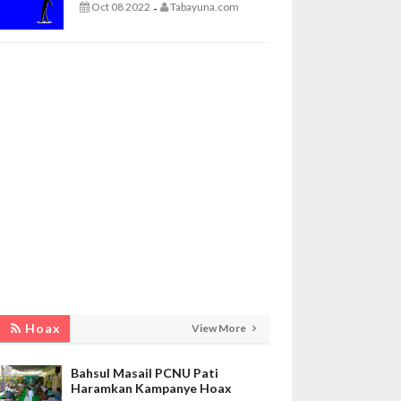
Oct 08 2022
Tabayuna.com
-
Hoax
View More
Bahsul Masail PCNU Pati
Haramkan Kampanye Hoax